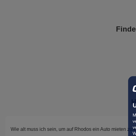
Finde
H
U
M
v
v
Wie alt muss ich sein, um auf Rhodos ein Auto mieten zu
W