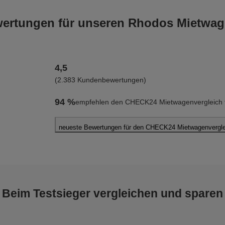
rtungen für unseren Rhodos Mietwag
4,5
(2.383 Kundenbewertungen)
94 %
empfehlen den CHECK24 Mietwagenvergleich f
neueste Bewertungen für den CHECK24 Mietwagenvergle
Denis B.
abgegeben am 05.08.2026
Abholort: Rhodos Flughafen
Vermieter: Wheego
Beim Testsieger vergleichen und sparen
Stefan H.
abgegeben am 04.08.2026
Abholort: Rhodos