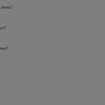
t diese?
hen?
hlen?