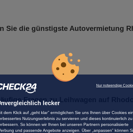
Christian H.
abgegeben am 04.08.2026
Abholort: Rhodos Flughafen
Vermieter: Europcar
n Sie die günstigste Autovermietung 
Samantha Mirella C.
abgegeben am 04.08.2026
Abholort: Rhodos Flughafen
Vermieter: Exer Rent a Car
Philip K.
abgegeben am 04.08.2026
Abholort: Rhodos Flughafen
Vermieter: Green Motion
Nur notwendige Cooki
Julian E.
äufige Fragen zu Leihwagen auf Rhod
abgegeben am 04.08.2026
nvergleichlich lecker
Abholort: Rhodos Flughafen
it dem Klick auf „geht klar” ermöglichen Sie uns Ihnen über Cookies ei
Vermieter: Selecta
erbessertes Nutzungserlebnis zu servieren und dieses kontinuierlich zu
erbessern. So können wir Ihnen bei unseren Partnern personalisierte
 können?
erbung und passende Angebote anzeigen. Über „anpassen” können S