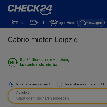
Mietwagen
Reise
Steuererklärung
Kfz-Versicherung
Hotel
Reise
Hotel
Flug + Hotel
Mietwagen
Cabrio mieten Leipzig
Bis 24 Stunden vor Abholung
kostenlos stornierbar
Rückgabe am selben Ort
Rückgabe an anderem Ort
Abholort