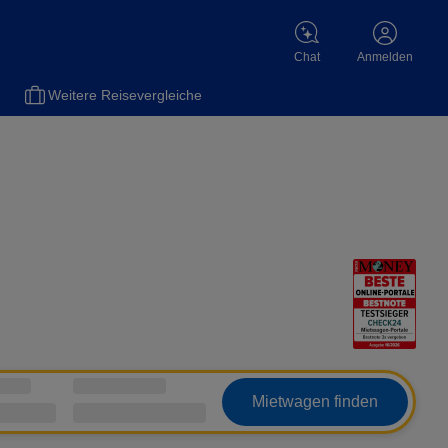
Chat
Anmelden
el
Versicherungen
Flüge
Gas
Motorradversicherung
Sch
Weitere Reisevergleiche
Mietwagen finden