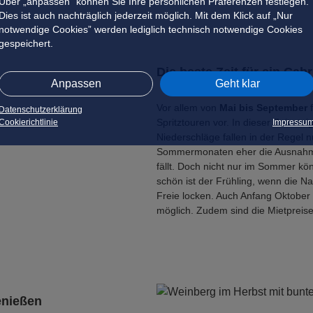
Über „anpassen” können Sie Ihre persönlichen Präferenzen festlegen.
Dies ist auch nachträglich jederzeit möglich. Mit dem Klick auf „Nur
notwendige Cookies” werden lediglich technisch notwendige Cookies
gespeichert.
Die beste Zeit für ein Cabr
Anpassen
Geht klar
Vor allem von
Mai bis September
f
Datenschutzerklärung
Spritztouren vor. In dieser Zeit s
Cookierichtlinie
Impressu
Niederschläge fallen in der Regel 
Sommermonaten eher die Ausnahme 
fällt. Doch nicht nur im Sommer 
schön ist der Frühling, wenn die 
Freie locken. Auch Anfang Oktobe
möglich. Zudem sind die Mietpreise
enießen