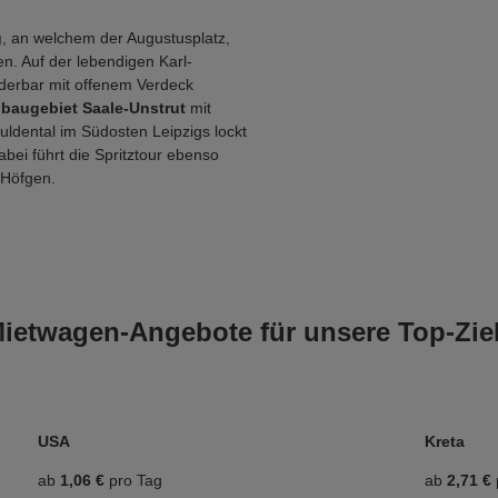
g
, an welchem der Augustusplatz,
n. Auf der lebendigen Karl-
nderbar mit offenem Verdeck
baugebiet Saale-Unstrut
mit
ldental im Südosten Leipzigs lockt
bei führt die Spritztour ebenso
 Höfgen.
ietwagen‑Angebote für unsere Top‑Zie
USA
Kreta
ab
1,06 €
pro Tag
ab
2,71 €