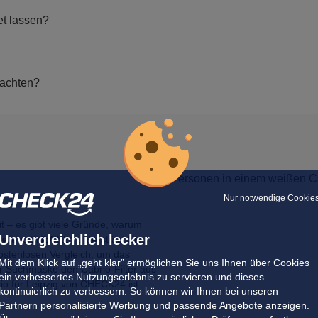
et lassen?
 achten?
Nur notwendige Cookie
 – es gibt viele Gründe, warum
Unvergleichlich lecker
ieten
. CHECK24 unterstützt Sie,
ostenlosen Vergleich, um das
Mit dem Klick auf „geht klar” ermöglichen Sie uns Ihnen über Cookies
rer Suchmaske den Cabrio-Filter aus
ein verbessertes Nutzungserlebnis zu servieren und dieses
io für Leipzig von CHECK24 ist
kontinuierlich zu verbessern. So können wir Ihnen bei unseren
Partnern personalisierte Werbung und passende Angebote anzeigen.