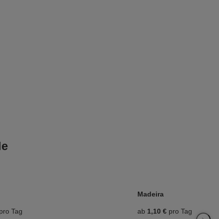
le
Madeira
pro Tag
ab
1,10 €
pro Tag