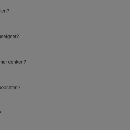
hten?
 geeignet?
mmer denken?
 beachten?
?