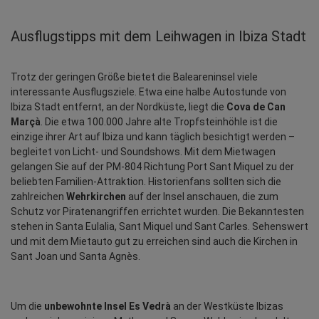
Ausflugstipps mit dem Leihwagen in Ibiza Stadt
Trotz der geringen Größe bietet die Baleareninsel viele 
interessante Ausflugsziele. Etwa eine halbe Autostunde von 
Ibiza Stadt entfernt, an der Nordküste, liegt die 
Cova de Can 
Marçà
. Die etwa 100.000 Jahre alte Tropfsteinhöhle ist die 
einzige ihrer Art auf Ibiza und kann täglich besichtigt werden – 
begleitet von Licht- und Soundshows. Mit dem Mietwagen 
gelangen Sie auf der PM-804 Richtung Port Sant Miquel zu der 
beliebten Familien-Attraktion. Historienfans sollten sich die 
zahlreichen 
Wehrkirchen
 auf der Insel anschauen, die zum 
Schutz vor Piratenangriffen errichtet wurden. Die Bekanntesten 
stehen in Santa Eulalia, Sant Miquel und Sant Carles. Sehenswert 
und mit dem Mietauto gut zu erreichen sind auch die Kirchen in 
Sant Joan und Santa Agnès.
Um die 
unbewohnte Insel Es Vedrà
 an der Westküste Ibizas 