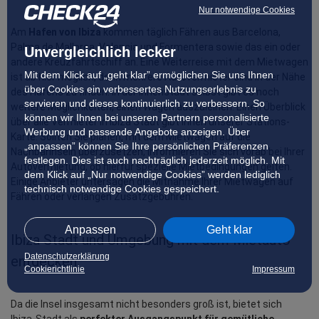
Nur notwendige Cookies
Am 
Hafen von Ibiza
 kommen täglich Fähren aus Barcelona, 
Palma de Mallorca, Valencia und Formentera sowie das ein oder 
Unvergleichlich lecker
andere Kreuzfahrtschiff an. Eine Weiterreise mit dem Mietwagen 
Mit dem Klick auf „geht klar” ermöglichen Sie uns Ihnen
ist ab hier möglich, denn mehrere Autovermieter sind in der Nähe 
über Cookies ein verbessertes Nutzungserlebnis zu
des Hafens zu finden. In der Innenstadt selbst gibt es noch 
servieren und dieses kontinuierlich zu verbessern. So
weitere Möglichkeiten, einen Wagen auszuleihen. Einen Überblick 
können wir Ihnen bei unseren Partnern personalisierte
über alle Vermieter in Ibiza Stadt gibt Ihnen unserer Stations-
Werbung und passende Angebote anzeigen. Über
Karte. Sollten Sie planen, mit dem Mietwagen auf die 
„anpassen” können Sie Ihre persönlichen Präferenzen
Nachbarinseln überzusetzen, informieren Sie sich vorab bei Ihrer 
festlegen. Dies ist auch nachträglich jederzeit möglich. Mit
Autovermietung, ob hierfür spezielle Mietbedingungen gelten. 
dem Klick auf „Nur notwendige Cookies” werden lediglich
Einige Anbieter untersagen die Mitnahme Ihrer Mietwagen auf 
technisch notwendige Cookies gespeichert.
Fähren oder verlangen Zusatzgebühren.
Anpassen
Geht klar
Ibiza Stadt und Umgebung mit dem Mietauto 
Datenschutzerklärung
entdecken
Cookierichtlinie
Impressum
Da die Insel insgesamt nicht besonders groß ist, bietet sich 
Ibiza-Stadt als 
perfekter Ausgangspunkt für gemütliche 