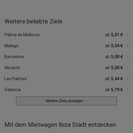
Weitere beliebte Ziele
ab
ab
ab
ab
ab
ab
ab
11,10 €
ab
14,76 €
6,40 €
10,79 €
4,99 €
7,85 €
ab
8,53 €
7,04 €
12,43 €
ab
ab
6,86 €
ab
9,51 €
9,46 €
Bilbao
Jerez de la Frontera
Girona
Madrid
Mahon
Playa del Inglés
Puerto de la Cruz
Reus
Almeria
Granada
Cadiz
Tarragona
Palma de Mallorca
ab
5,01 €
Malaga
ab
5,04 €
Barcelona
ab
5,00 €
Alicante
ab
5,00 €
Las Palmas
ab
5,44 €
Valencia
ab
5,79 €
Weitere Ziele anzeigen
Mit dem Mietwagen Ibiza Stadt entdecken