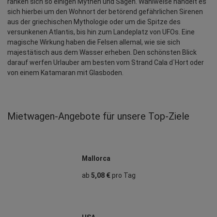
ranken sich so einigen Mythen und Sagen. Wahlweise handelt es 
sich hierbei um den Wohnort der betörend gefährlichen Sirenen 
aus der griechischen Mythologie oder um die Spitze des 
versunkenen Atlantis, bis hin zum Landeplatz von UFOs. Eine 
magische Wirkung haben die Felsen allemal, wie sie sich 
majestätisch aus dem Wasser erheben. Den schönsten Blick 
darauf werfen Urlauber am besten vom Strand Cala d`Hort oder 
von einem Katamaran mit Glasboden.
Mietwagen‑Angebote für unsere Top‑Ziele
Mallorca
ab
5,08 €
pro Tag