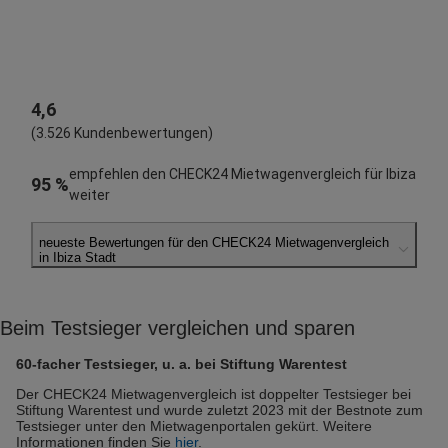
4,6
(3.526 Kundenbewertungen)
empfehlen den CHECK24 Mietwagenvergleich für Ibiza
95 %
weiter
neueste Bewertungen für den CHECK24 Mietwagenvergleich
in Ibiza Stadt
Uwe S.
abgegeben am 08.08.2026
Beim Testsieger vergleichen und sparen
Abholort: Ibiza Flughafen
Vermieter: Hertz
60-facher Testsieger, u. a. bei Stiftung Warentest
Oliver M.
Der CHECK24 Mietwagenvergleich ist doppelter Testsieger bei
Stiftung Warentest und wurde zuletzt 2023 mit der Bestnote zum
abgegeben am 08.08.2026
Testsieger unter den Mietwagenportalen gekürt. Weitere
Abholort: Ibiza Flughafen
Informationen finden Sie
hier
.