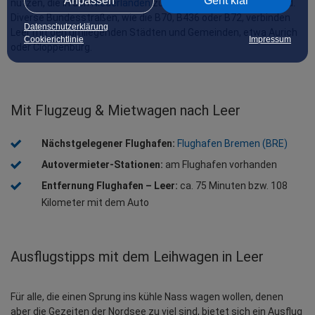
Anpassen
Geht klar
nutzen, die in den 
Niederlanden
 zur A7 Richtung Groningen wird. 
Diverse Bundesstraßen, wie die B70, B436 oder B72, verbinden 
Datenschutzerklärung
Leer mit den umliegenden Städten und Gemeinden, etwa Aurich 
Cookierichtlinie
Impressum
oder Cloppenburg.
Mit Flugzeug & Mietwagen nach Leer
Nächstgelegener Flughafen: 
Flughafen Bremen (BRE)
Autovermieter-Stationen:
 am Flughafen vorhanden
Entfernung Flughafen – Leer:
 ca. 75 Minuten bzw. 108 
Kilometer mit dem Auto
Ausflugstipps mit dem Leihwagen in Leer
Für alle, die einen Sprung ins kühle Nass wagen wollen, denen 
aber die Gezeiten der Nordsee zu viel sind, bietet sich ein Ausflug 