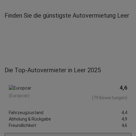
Nicole G.
abgegeben am 14.03.2026
Finden Sie die günstigste Autovermietung Leer
Abholort: Leer
Vermieter: Europcar
Joachim O.
abgegeben am 16.11.2025
Abholort: Leer
Vermieter: Europcar
Georg L.
Die Top-Autovermieter in Leer 2025
abgegeben am 11.11.2025
Abholort: Leer
Vermieter: Europcar
4,6
(Europcar)
(79 Bewertungen)
Joachim O.
abgegeben am 01.11.2025
Abholort: Leer
Fahrzeugzustand
4,4
Vermieter: Buchbinder
Abholung & Rückgabe
4,9
Freundlichkeit
4,6