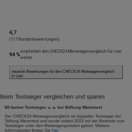
4,7
(117 Kundenbewertungen)
empfehlen den CHECK24 Mietwagenvergleich für Leer
94 %
weiter
neueste Bewertungen für den CHECK24 Mietwagenvergleich
in Leer
Markus W.
abgegeben am 14.07.2026
Beim Testsieger vergleichen und sparen
Abholort: Leer
Vermieter: Keddy by Europcar
60-facher Testsieger, u. a. bei Stiftung Warentest
Dennis U.
Der CHECK24 Mietwagenvergleich ist doppelter Testsieger bei
Stiftung Warentest und wurde zuletzt 2023 mit der Bestnote zum
abgegeben am 16.06.2026
Testsieger unter den Mietwagenportalen gekürt. Weitere
Abholort: Leer
Informationen finden Sie
hier
.