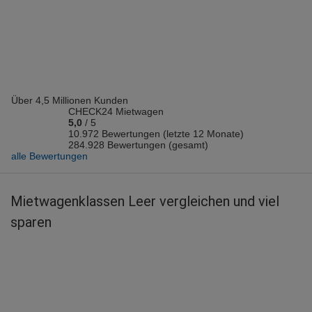
Vermieter: Europcar
Helmut J.
abgegeben am 15.06.2026
Abholort: Leer
Vermieter: Europcar
Über 4,5 Millionen Kunden
Thorsten H.
CHECK24 Mietwagen
abgegeben am 26.05.2026
5,0
/
5
Abholort: Leer
10.972 Bewertungen (letzte 12 Monate)
284.928 Bewertungen (gesamt)
Vermieter: Europcar
alle Bewertungen
Kevin K.
abgegeben am 10.05.2026
Mietwagenklassen Leer vergleichen und viel
Abholort: Leer
sparen
Vermieter: Europcar
Frank T.
abgegeben am 26.03.2026
Abholort: Leer
Vermieter: Sixt