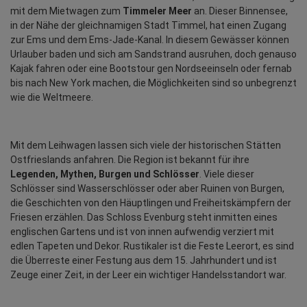
mit dem Mietwagen zum 
Timmeler Meer
 an. Dieser Binnensee, 
in der Nähe der gleichnamigen Stadt Timmel, hat einen Zugang 
zur Ems und dem Ems-Jade-Kanal. In diesem Gewässer können 
Urlauber baden und sich am Sandstrand ausruhen, doch genauso 
Kajak fahren oder eine Bootstour gen Nordseeinseln oder fernab 
bis nach New York machen, die Möglichkeiten sind so unbegrenzt 
wie die Weltmeere.
Mit dem Leihwagen lassen sich viele der historischen Stätten 
Ostfrieslands anfahren. Die Region ist bekannt für ihre 
Legenden, Mythen, Burgen und Schlösser
. Viele dieser 
Schlösser sind Wasserschlösser oder aber Ruinen von Burgen, 
die Geschichten von den Häuptlingen und Freiheitskämpfern der 
Friesen erzählen. Das Schloss Evenburg steht inmitten eines 
englischen Gartens und ist von innen aufwendig verziert mit 
edlen Tapeten und Dekor. Rustikaler ist die Feste Leerort, es sind 
die Überreste einer Festung aus dem 15. Jahrhundert und ist 
Zeuge einer Zeit, in der Leer ein wichtiger Handelsstandort war.