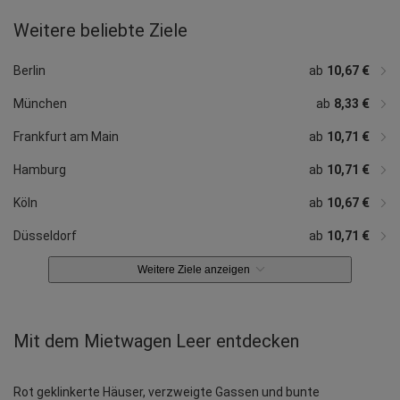
Weitere beliebte Ziele
ab
ab
ab
ab
ab
10,71 €
19,50 €
ab
ab
ab
10,67 €
ab
ab
10,67 €
ab
ab
ab
10,25 €
ab
10,71 €
11,22 €
12,30 €
12,00 €
ab
6,92 €
10,67 €
16,99 €
10,71 €
19,19 €
17,03 €
Stuttgart
Hannover
Nürnberg
Bremen
Leipzig
Dortmund
Dresden
Essen
Bonn
Darmstadt
Heidelberg
Rostock
Osnabrück
Memmingen
Hahn
Berlin
ab
10,67 €
München
ab
8,33 €
Frankfurt am Main
ab
10,71 €
Hamburg
ab
10,71 €
Köln
ab
10,67 €
Düsseldorf
ab
10,71 €
Weitere Ziele anzeigen
Mit dem Mietwagen Leer entdecken
Rot geklinkerte Häuser, verzweigte Gassen und bunte 