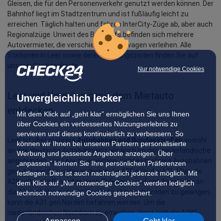
Gleisen, die für den Personenverkehr genutzt werden können. Der 
Bahnhof liegt im Stadtzentrum und ist fußläufig leicht zu 
erreichen. Täglich halten und fahren InterCity-Züge ab, aber auch 
Regionalzüge. Unweit des Bahnhofs befinden sich mehrere 
Autovermieter, die verschiedene Mietwagen verleihen. Alle 
Stationen in Leer sowie deren Öffnungszeiten finden Sie auf 
unserer Stationskarte.
Nur notwendige Cookies
Leer und Umgebung mit dem Mietauto 
Unvergleichlich lecker
entdecken
Mit dem Klick auf „geht klar” ermöglichen Sie uns Ihnen
über Cookies ein verbessertes Nutzungserlebnis zu
servieren und dieses kontinuierlich zu verbessern. So
Leer ist über mehrere 
Autobahnen und Bundesstraßen
 sowohl 
können wir Ihnen bei unseren Partnern personalisierte
an das deutsche Autobahnnetz als auch an das niederländische 
Werbung und passende Angebote anzeigen. Über
angebunden. Um Leer zu erreichen, können mehrere Autobahnen 
„anpassen” können Sie Ihre persönlichen Präferenzen
genutzt werden, unter anderem die A28 oder die A31. Über die 
festlegen. Dies ist auch nachträglich jederzeit möglich. Mit
A28 gelangen Besucher nach Oldenburg und mit Anschluss an 
dem Klick auf „Nur notwendige Cookies” werden lediglich
die A1 nach 
Bremen
 und 
Hamburg
. Um nach Emden zu gelangen, 
technisch notwendige Cookies gespeichert.
kann die A31 gen Norden befahren werden. Um die 
niederländischen Nachbarn zu erreichen, lässt sich die A280 