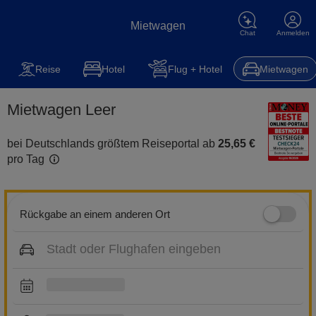
Mietwagen
Chat
Anmelden
Mietwagen
Reise
Steuererklärung
Kfz-Versicherung
Hot
Reise
Hotel
Flug + Hotel
Mietwagen
Mietwagen Leer
bei Deutschlands größtem Reiseportal ab
25,65 €
pro Tag
Rückgabe an einem anderen Ort