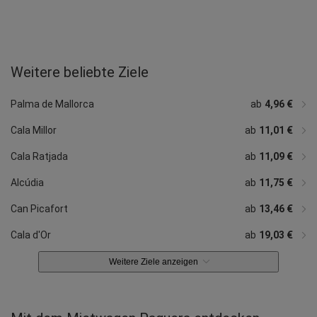
Weitere beliebte Ziele
ab
ab
51,90 €
ab
32,94 €
ab
ab
ab
22,28 €
14,88 €
20,22 €
17,98 €
ab
19,15 €
Can Pastilla
Santa Ponsa
Magaluf
Palma Nova
Port de Pollença
Soller
Capdepera
Palma de Mallorca
ab
4,96 €
Cala Millor
ab
11,01 €
Cala Ratjada
ab
11,09 €
Alcúdia
ab
11,75 €
Can Picafort
ab
13,46 €
Cala d'Or
ab
19,03 €
Weitere Ziele anzeigen