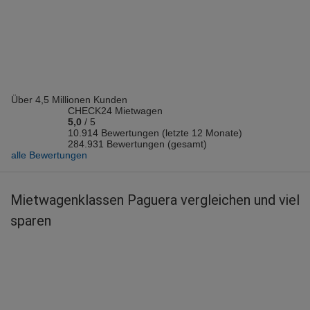
Vermieter: Keddy by Europcar
Jolina P.
abgegeben am 05.08.2026
Abholort: Paguera
Vermieter: Keddy by Europcar
Über 4,5 Millionen Kunden
Christian S.
CHECK24 Mietwagen
abgegeben am 03.08.2026
5,0
/
5
Abholort: Paguera
10.914 Bewertungen (letzte 12 Monate)
284.931 Bewertungen (gesamt)
Vermieter: Europcar
alle Bewertungen
Ulrich S.
abgegeben am 02.08.2026
Mietwagenklassen Paguera vergleichen und viel
Abholort: Paguera
sparen
Vermieter: Europcar
Janine S.
abgegeben am 02.08.2026
Abholort: Paguera
Vermieter: Europcar