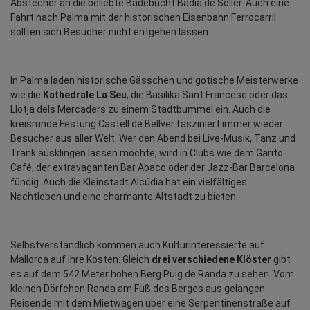
Abstecher an die beliebte Badebucht Badia de Sóller. Auch eine 
Fahrt nach Palma mit der historischen Eisenbahn Ferrocarril 
sollten sich Besucher nicht entgehen lassen.
In Palma laden historische Gässchen und gotische Meisterwerke 
wie die 
Kathedrale La Seu
, die Basilika Sant Francesc oder das 
Llotja dels Mercaders zu einem Stadtbummel ein. Auch die 
kreisrunde Festung Castell de Bellver fasziniert immer wieder 
Besucher aus aller Welt. Wer den Abend bei Live-Musik, Tanz und 
Trank ausklingen lassen möchte, wird in Clubs wie dem Garito 
Café, der extravaganten Bar Abaco oder der Jazz-Bar Barcelona 
fündig. Auch die Kleinstadt Alcúdia hat ein vielfältiges 
Nachtleben und eine charmante Altstadt zu bieten.
Selbstverständlich kommen auch Kulturinteressierte auf 
Mallorca auf ihre Kosten: Gleich 
drei verschiedene Klöster
 gibt 
es auf dem 542 Meter hohen Berg Puig de Randa zu sehen. Vom 
kleinen Dörfchen Randa am Fuß des Berges aus gelangen 
Reisende mit dem Mietwagen über eine Serpentinenstraße auf 