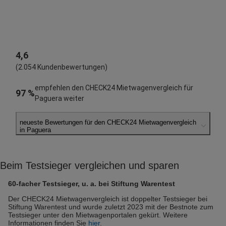
4,6
(2.054 Kundenbewertungen)
empfehlen den CHECK24 Mietwagenvergleich für
97 %
Paguera weiter
neueste Bewertungen für den CHECK24 Mietwagenvergleich
in Paguera
Iris W.
abgegeben am 06.08.2026
Beim Testsieger vergleichen und sparen
Abholort: Paguera
Vermieter: Europcar
60-facher Testsieger, u. a. bei Stiftung Warentest
Michael Z.
Der CHECK24 Mietwagenvergleich ist doppelter Testsieger bei
Stiftung Warentest und wurde zuletzt 2023 mit der Bestnote zum
abgegeben am 06.08.2026
Testsieger unter den Mietwagenportalen gekürt. Weitere
Abholort: Paguera
Informationen finden Sie
hier
.