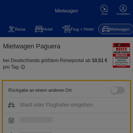
Mietwagen
Chat
Anmelden
Mietwagen
Reise
Steuererklärung
Kfz-Versicherung
Hot
Reise
Hotel
Flug + Hotel
Mietwagen
Mietwagen Paguera
bei Deutschlands größtem Reiseportal ab
10,51 €
pro Tag
Rückgabe an einem anderen Ort