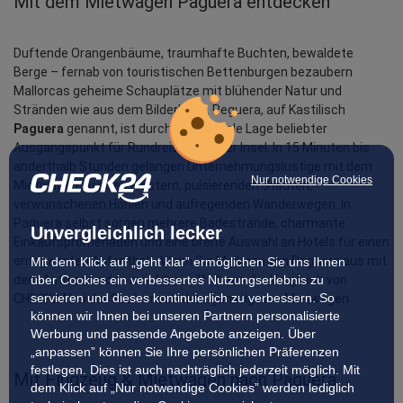
Mit dem Mietwagen Paguera entdecken
Duftende Orangenbäume, traumhafte Buchten, bewaldete 
Berge – fernab von touristischen Bettenburgen bezaubern 
Mallorcas geheime Schauplätze mit blühender Natur und 
Stränden wie aus dem Bilderbuch. Peguera, auf Kastilisch 
Paguera
 genannt, ist durch seine ideale Lage beliebter 
Ausgangspunkt für Rundreisen auf der Insel. In 15 Minuten bis 
anderthalb Stunden gelangen Unternehmungslustige mit dem 
Nur notwendige Cookies
Mietwagen zu alten Klöstern, pulsierenden Städten, 
verwunschenen Höhlen und aufregenden Wanderwegen. In 
Paguera selbst sorgen mehrere Badestrände, charmante 
Unvergleichlich lecker
Einkaufspromenaden und eine breite Auswahl an Hotels für einen 
entspannten Aufenthalt. Wenn Sie Mallorca von Paguera aus mit 
Mit dem Klick auf „geht klar” ermöglichen Sie uns Ihnen
dem Auto erkunden möchten, hilft Ihnen der Vergleich von 
über Cookies ein verbessertes Nutzungserlebnis zu
servieren und dieses kontinuierlich zu verbessern. So
CHECK24 bei der Suche nach dem günstigsten Mietwagen.
können wir Ihnen bei unseren Partnern personalisierte
Werbung und passende Angebote anzeigen. Über
„anpassen” können Sie Ihre persönlichen Präferenzen
festlegen. Dies ist auch nachträglich jederzeit möglich. Mit
Mit Flugzeug & Mietwagen nach Paguera
dem Klick auf „Nur notwendige Cookies” werden lediglich