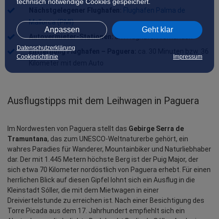
technisch notwendige Cookies gespeichert.
Nächstgelegener Flughafen: 
Flughafen Palma de 
Mallorca (PMI)
Anpassen
Geht klar
Autovermieter-Stationen:
 am Flughafen vorhanden
Datenschutzerklärung
Entfernung Flughafen – Paguera:
 ca. 30 Minuten bzw. 36 
Cookierichtlinie
Impressum
Kilometer mit dem Auto
Ausflugstipps mit dem Leihwagen in Paguera
Im Nordwesten von Paguera stellt das 
Gebirge Serra de 
Tramuntana
, das zum UNESCO-Weltnaturerbe gehört, ein 
wahres Paradies für Wanderer, Mountainbiker und Naturliebhaber 
dar. Der mit 1.445 Metern höchste Berg ist der Puig Major, der 
sich etwa 70 Kilometer nordöstlich von Paguera erhebt. Für einen 
herrlichen Blick auf diesen Gipfel lohnt sich ein Ausflug in die 
Kleinstadt Sóller, die mit dem Mietwagen in einer 
Dreiviertelstunde zu erreichen ist. Nach einer Besichtigung des 
Torre Picada aus dem 17. Jahrhundert empfiehlt sich ein 