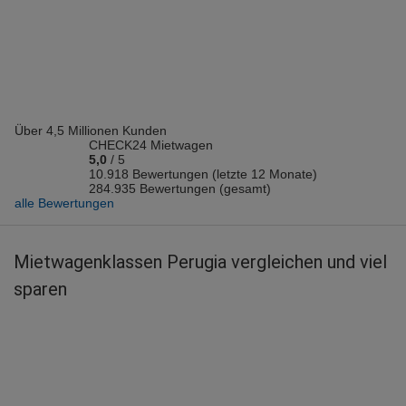
Vermieter: Budget
Alberto B.
abgegeben am 04.08.2026
Abholort: Perugia Flughafen
Vermieter: Thrifty
Über 4,5 Millionen Kunden
Ingo R.
CHECK24 Mietwagen
abgegeben am 18.06.2026
5,0
/
5
Abholort: Perugia Flughafen
10.918 Bewertungen (letzte 12 Monate)
284.935 Bewertungen (gesamt)
Vermieter: Noleggiare
alle Bewertungen
Thomas G.
abgegeben am 01.05.2026
Mietwagenklassen Perugia vergleichen und viel
Abholort: Perugia
sparen
Vermieter: Budget
Enno S.
abgegeben am 26.04.2026
Abholort: Perugia
Vermieter: Autovia