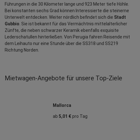
Führungen in die 30 Kilometer lange und 923 Meter tiefe Höhle. 
Bei konstanten sechs Grad können Interessierte die steinerne 
Unterwelt entdecken. Weiter nördlich befindet sich die
 Stadt 
Gubbio
. Sie ist bekannt für das Vermächtnis mittelalterlicher 
Zünfte, die neben schwarzer Keramik ebenfalls exquisite 
Lederschatullen hinterließen. Von Perugia fahren Reisende mit 
dem Leihauto nur eine Stunde über die SS318 und SS219 
Richtung Norden.
Mietwagen‑Angebote für unsere Top‑Ziele
Mallorca
ab
5,01 €
pro Tag