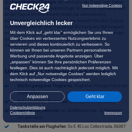
Am 
Hauptbahnhof Perugia
, der zentral in der Stadt liegt, halten 
Nur notwendige Cookies
viele Regional- und Fernverkehrszüge. Im Bahnhofsgebäude und 
an der Piazza Vittorio Veneto finden Sie verschiedene 
Autovermieter, bei denen Sie nach der Ankunft mit dem Zug ein 
Unvergleichlich lecker
Auto mieten können. Eine frühzeitige Buchung des Mietwagens 
Mit dem Klick auf „geht klar” ermöglichen Sie uns Ihnen
ist bei allen Anbietern empfehlenswert. Die Öffnungszeiten der 
über Cookies ein verbessertes Nutzungserlebnis zu
Anbieter am Bahnhof finden Sie auf unserer Perugia-
servieren und dieses kontinuierlich zu verbessern. So
Stationskarte.
können wir Ihnen bei unseren Partnern personalisierte
Werbung und passende Angebote anzeigen. Über
„anpassen” können Sie Ihre persönlichen Präferenzen
festlegen. Dies ist auch nachträglich jederzeit möglich. Mit
Mit Flugzeug & Mietwagen nach Perugia
dem Klick auf „Nur notwendige Cookies” werden lediglich
technisch notwendige Cookies gespeichert.
Nächstgelegener Flughafen:
 Flughafen Perugia Franz von 
Assisi (PEG)
Anpassen
Geht klar
Autovermieter-Stationen:
 am Flughafen vorhanden
Datenschutzerklärung
Fahrzeit bis Zentrum:
 ca. 20 Minuten bzw. 15 Kilometer 
Cookierichtlinie
Impressum
mit dem Auto
Tankstelle am Flughafen:
 Ss E 45 Loc.Collestrada, 06087 