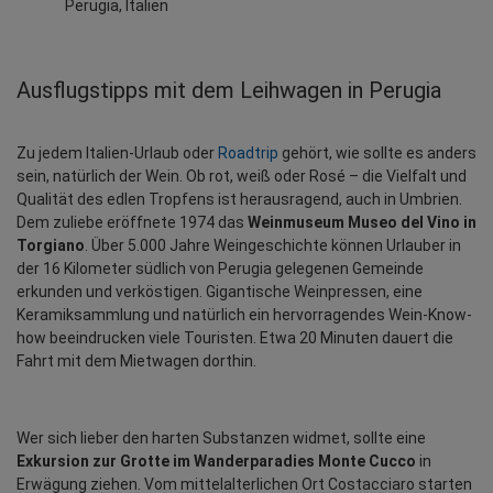
Perugia, Italien
Ausflugstipps mit dem Leihwagen in Perugia
Zu jedem Italien-Urlaub oder 
Roadtrip
 gehört, wie sollte es anders 
sein, natürlich der Wein. Ob rot, weiß oder Rosé – die Vielfalt und 
Qualität des edlen Tropfens ist herausragend, auch in Umbrien. 
Dem zuliebe eröffnete 1974 das 
Weinmuseum Museo del Vino in 
Torgiano
. Über 5.000 Jahre Weingeschichte können Urlauber in 
der 16 Kilometer südlich von Perugia gelegenen Gemeinde 
erkunden und verköstigen. Gigantische Weinpressen, eine 
Keramiksammlung und natürlich ein hervorragendes Wein-Know-
how beeindrucken viele Touristen. Etwa 20 Minuten dauert die 
Fahrt mit dem Mietwagen dorthin.
Wer sich lieber den harten Substanzen widmet, sollte eine 
Exkursion zur Grotte im Wanderparadies Monte Cucco
 in 
Erwägung ziehen. Vom mittelalterlichen Ort Costacciaro starten 