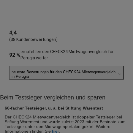
4,4
(38 Kundenbewertungen)
empfehlen den CHECK24 Mietwagenvergleich für
92 %
Perugia weiter
neueste Bewertungen für den CHECK24 Mietwagenvergleich
in Perugia
Karin M.
abgegeben am 06.08.2026
Beim Testsieger vergleichen und sparen
Abholort: Perugia
Vermieter: Enterprise
60-facher Testsieger, u. a. bei Stiftung Warentest
Robert S.
Der CHECK24 Mietwagenvergleich ist doppelter Testsieger bei
Stiftung Warentest und wurde zuletzt 2023 mit der Bestnote zum
abgegeben am 05.08.2026
Testsieger unter den Mietwagenportalen gekürt. Weitere
Abholort: Perugia
Informationen finden Sie
hier
.