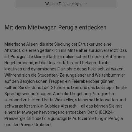
Weitere Ziele anzeigen
Mit dem Mietwagen Perugia entdecken
Malerische Alleen, die alte Siedlung der Etrusker und eine 
Altstadt, die einen gedanklich ins Mittelalter zurückversetzt: Das 
ist 
Perugia
, die kleine Stadt im italienischen Umbrien. Auf einem 
Hügel thronend, ist die Universitätsstadt bekannt für ihr 
kreatives und dynamisches Flair, ohne dabei hektisch zu wirken. 
Während sich die Studenten, Zeitungsleser und Weltenbummler 
auf den Babylonischen Treppen ein Feierabendbier gönnen, 
sollten Sie die Gunst der Stunde nutzen und das kosmopolitische 
Sprachgewirr aufsaugen. Auch die Umgebung Perugias hat 
allerhand zu bieten. Uralte Weinkeller, steinerne Unterwelten und 
schwarze Keramik in Gubbios Altstadt – all das können Sie mit 
einem Mietwagen hervorragend entdecken. Der CHECK24-
Preisvergleich findet die günstigste Autovermietung in Perugia 
und der Provinz Umbrien!