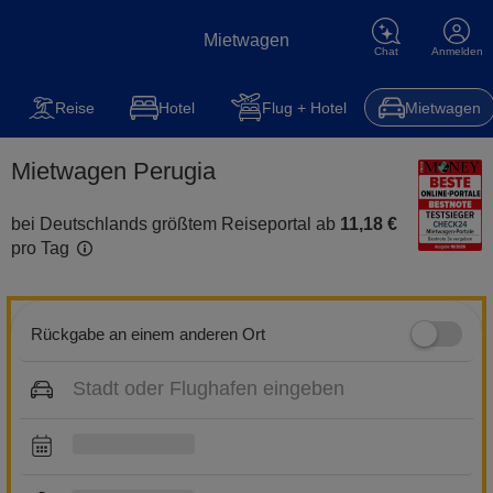
Mietwagen
Chat
Anmelden
Mietwagen
Reise
Steuererklärung
Kfz-Versicherung
Hot
Reise
Hotel
Flug + Hotel
Mietwagen
Mietwagen Perugia
bei Deutschlands größtem Reiseportal ab
11,18 €
pro Tag
Rückgabe an einem anderen Ort