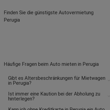
Muhamed M.
abgegeben am 12.04.2026
Finden Sie die günstigste Autovermietung
Abholort: Perugia Flughafen
Perugia
Vermieter: Avis
Fitim H.
abgegeben am 11.04.2026
Abholort: Perugia Flughafen
Vermieter: Sicily by Car
Wolfgang M.
abgegeben am 23.09.2025
Häufige Fragen beim Auto mieten in Perugia
Abholort: Perugia Flughafen
Vermieter: Budget
Gibt es Altersbeschränkungen für Mietwagen
Felix H.
in Perugia?
abgegeben am 18.09.2025
Abholort: Perugia Flughafen
Ist immer eine Kaution bei der Abholung zu
Vermieter: Budget
hinterlegen?
Kann ich ohne Kreditkarte in Perugia ein Auto