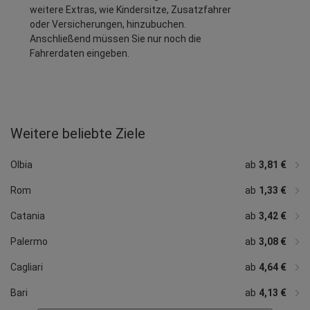
weitere Extras, wie Kindersitze, Zusatzfahrer
oder Versicherungen, hinzubuchen.
Anschließend müssen Sie nur noch die
Fahrerdaten eingeben.
Weitere beliebte Ziele
ab
ab
ab
ab
ab
ab
ab
ab
8,67 €
ab
ab
ab
ab
ab
ab
8,02 €
ab
ab
12,87 €
ab
3,83 €
9,30 €
31,06 €
2,67 €
7,54 €
11,17 €
8,06 €
8,80 €
3,10 €
5,88 €
2,18 €
11,20 €
4,56 €
1,44 €
ab
3,15 €
Lamezia Terme
Mailand
Neapel
Brindisi
Trapani
Florenz
Pisa
Bergamo
Alghero
Venedig
Verona
Pescara
Rimini
Ancona
Turin
Treviso
Tropea
Fiumicino
Olbia
ab
3,81 €
Rom
ab
1,33 €
Catania
ab
3,42 €
Palermo
ab
3,08 €
Cagliari
ab
4,64 €
Bari
ab
4,13 €