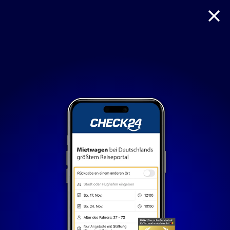
Reise
Hotel
Flug + Hotel
Mietwagen
Nur notwendige Cookies
Unvergleichlich lecker
Mit dem Klick auf „geht klar” ermöglichen Sie uns Ihnen
über Cookies ein verbessertes Nutzungserlebnis zu
servieren und dieses kontinuierlich zu verbessern. So
können wir Ihnen bei unseren Partnern personalisierte
Werbung und passende Angebote anzeigen. Über