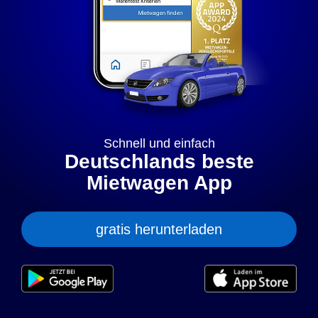
„anpassen” können Sie Ihre persönlichen Präferenzen
festlegen. Dies ist auch nachträglich jederzeit möglich. Mit
dem Klick auf „Nur notwendige Cookies” werden lediglich
technisch notwendige Cookies gespeichert.
Anpassen
Geht klar
Datenschutzerklärung
Cookierichtlinie
Impressum
Schnell und einfach
Deutschlands beste
Mietwagen App
gratis herunterladen