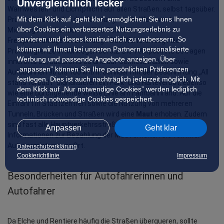
Unvergleichlich lecker
Warnwesten- und Lichtpflicht auf allen Straßen, selbst tagsüber. 
Mit dem Klick auf „geht klar” ermöglichen Sie uns Ihnen
Prüfen Sie daher bei der Abholung, ob die Warnweste im 
über Cookies ein verbessertes Nutzungserlebnis zu
Mietwagen vorhanden ist. Das Telefonieren ohne 
servieren und dieses kontinuierlich zu verbessern. So
Freisprechanlage ist untersagt. Des Weiteren liegt die 
können wir Ihnen bei unseren Partnern personalisierte
Promillegrenze in Norwegen bei 0,2. Die Tempolimits betragen 
Werbung und passende Angebote anzeigen. Über
innerorts 50, außerorts 80 und auf Schnellstraßen sowie 
„anpassen” können Sie Ihre persönlichen Präferenzen
Autobahnen 90 bis 100 km/h. Schilder mit der Beschriftung „All 
festlegen. Dies ist auch nachträglich jederzeit möglich. Mit
stans forbudt“ signalisieren ein Park- und Halteverbot, ebenso 
dem Klick auf „Nur notwendige Cookies” werden lediglich
wie eine durchgehende weiße Linie am Fahrbahnrand. Auf die 
technisch notwendige Cookies gespeichert.
Einfahrt in Stadtzentren sowie die Nutzung von mehreren 
Tunneln, Brücken und Straßen wird eine 
Maut
 erhoben. Zudem 
sind fast alle Hauptverkehrsstraßen gebührenpflichtig. 
Anpassen
Geht klar
Informationen zur Bezahlung der Maut erhalten Sie von Ihrer 
Autovermietung vor Ort.
Datenschutzerklärung
Cookierichtlinie
Impressum
Besonderheiten für Autofahrerinnen und 
Autofahrer
Da Elche und Rentiere häufig die Straßen überqueren, sollte 