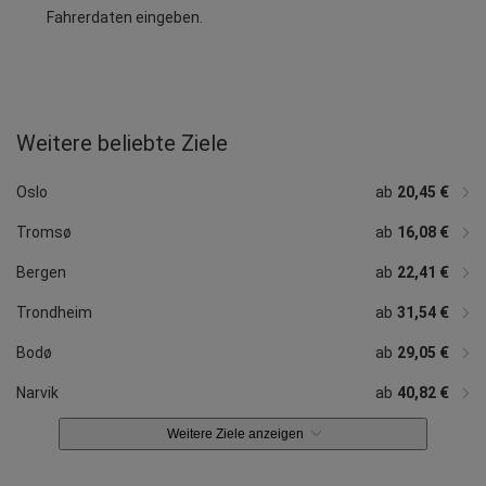
Fahrerdaten eingeben.
Weitere beliebte Ziele
ab
ab
34,84 €
ab
ab
ab
ab
ab
47,38 €
ab
ab
36,12 €
50,96 €
45,31 €
44,77 €
64,39 €
ab
35,40 €
31,74 €
ab
33,10 €
39,01 €
Stavanger
Ålesund
Alta
Svolvær
Kristiansand
Molde
Kirkenes
Sandefjord
Sogndal
Sandnessjøen
Mosjøen
Oslo
ab
20,45 €
Tromsø
ab
16,08 €
Bergen
ab
22,41 €
Trondheim
ab
31,54 €
Bodø
ab
29,05 €
Narvik
ab
40,82 €
Weitere Ziele anzeigen