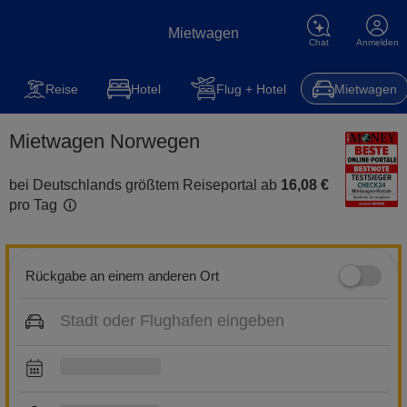
Mietwagen
Chat
Anmelden
Mietwagen
Reise
Steuererklärung
Kfz-Versicherung
Hot
Reise
Hotel
Flug + Hotel
Mietwagen
Mietwagen Norwegen
bei Deutschlands größtem Reiseportal ab
16,08 €
pro Tag
Rückgabe an einem anderen Ort