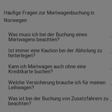
Mathias S.
abgegeben am 07.08.2026
Häufige Fragen zur Mietwagenbuchung in
Abholort: Oslo Flughafen
Norwegen
Vermieter: Hertz
Kathrin S.
Was muss ich bei der Buchung eines
abgegeben am 07.08.2026
Mietwagens beachten?
Abholort: Bergen Flughafen
Vermieter: Thrifty
Ist immer eine Kaution bei der Abholung zu
hinterlegen?
Axel G.
abgegeben am 07.08.2026
Kann ich Mietwagen auch ohne eine
Abholort: Oslo Flughafen
Kreditkarte buchen?
Vermieter: Hertz
Silke W.
Welche Versicherung brauche ich für meinen
Leihwagen?
abgegeben am 07.08.2026
Abholort: Bodø Flughafen
Vermieter: Hertz
Was ist bei der Buchung von Zusatzfahrern zu
beachten?