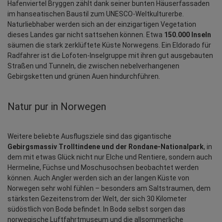
Hafenviertel Bryggen zählt dank seiner bunten Häuserfassaden 
im hanseatischen Baustil zum UNESCO-Weltkulturerbe. 
Naturliebhaber werden sich an der einzigartigen Vegetation 
dieses Landes gar nicht sattsehen können. Etwa 
150.000 Inseln
säumen die stark zerklüftete Küste Norwegens. Ein Eldorado für 
Radfahrer ist die Lofoten-Inselgruppe mit ihren gut ausgebauten 
Straßen und Tunneln, die zwischen nebelverhangenen 
Gebirgsketten und grünen Auen hindurchführen.
Natur pur in Norwegen
Weitere beliebte Ausflugsziele sind das gigantische 
Gebirgsmassiv Trolltindene und der Rondane-Nationalpark
, in 
dem mit etwas Glück nicht nur Elche und Rentiere, sondern auch 
Hermeline, Füchse und Moschusochsen beobachtet werden 
können. Auch Angler werden sich an der langen Küste von 
Norwegen sehr wohl fühlen – besonders am Saltstraumen, dem 
stärksten Gezeitenstrom der Welt, der sich 30 Kilometer 
südöstlich von Bodø befindet. In Bodø selbst sorgen das 
norwegische Luftfahrtmuseum und die allsommerliche 