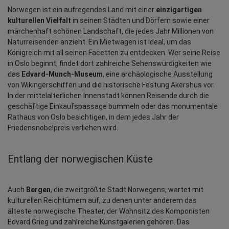
Norwegen ist ein aufregendes Land mit einer 
einzigartigen 
kulturellen Vielfalt
 in seinen Städten und Dörfern sowie einer 
märchenhaft schönen Landschaft, die jedes Jahr Millionen von 
Naturreisenden anzieht. Ein Mietwagen ist ideal, um das 
Königreich mit all seinen Facetten zu entdecken. Wer seine Reise 
in Oslo beginnt, findet dort zahlreiche Sehenswürdigkeiten wie 
das 
Edvard-Munch-Museum
, eine archäologische Ausstellung 
von Wikingerschiffen und die historische Festung Akershus vor. 
In der mittelalterlichen Innenstadt können Reisende durch die 
geschäftige Einkaufspassage bummeln oder das monumentale 
Rathaus von Oslo besichtigen, in dem jedes Jahr der 
Friedensnobelpreis verliehen wird.
Entlang der norwegischen Küste
Auch 
Bergen
, die zweitgrößte Stadt Norwegens, wartet mit 
kulturellen Reichtümern auf, zu denen unter anderem das 
älteste norwegische Theater, der Wohnsitz des Komponisten 
Edvard Grieg und zahlreiche Kunstgalerien gehören. Das 