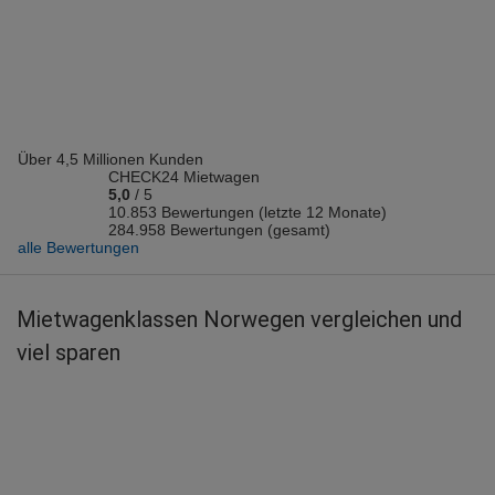
Vermieter: Hertz
Jorid D.
abgegeben am 08.08.2026
Abholort: Oslo Flughafen
Vermieter: Hertz
Über 4,5 Millionen Kunden
Sophie-Theres R.
CHECK24 Mietwagen
abgegeben am 07.08.2026
5,0
/
5
Abholort: Bodø Flughafen
10.853 Bewertungen (letzte 12 Monate)
284.958 Bewertungen (gesamt)
Vermieter: Hertz
alle Bewertungen
Brigitta L.
abgegeben am 07.08.2026
Mietwagenklassen Norwegen vergleichen und
Abholort: Evenes
viel sparen
Vermieter: Thrifty
Hermann Josef M.
abgegeben am 07.08.2026
Abholort: Trondheim Flughafen
Vermieter: Hertz