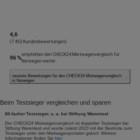
4,6
(7.452 Kundenbewertungen)
empfehlen den CHECK24 Mietwagenvergleich für
96 %
Norwegen weiter
neueste Bewertungen für den CHECK24 Mietwagenvergleich
in Norwegen
Daniel Z.
abgegeben am 08.08.2026
Beim Testsieger vergleichen und sparen
Abholort: Oslo
Vermieter: Hertz
60-facher Testsieger, u. a. bei Stiftung Warentest
Heike D.
Der CHECK24 Mietwagenvergleich ist doppelter Testsieger bei
Stiftung Warentest und wurde zuletzt 2023 mit der Bestnote zum
abgegeben am 08.08.2026
Testsieger unter den Mietwagenportalen gekürt. Weitere
Abholort: Tromsø
Informationen finden Sie
hier
.