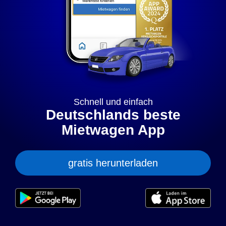
„anpassen” können Sie Ihre persönlichen Präferenzen
festlegen. Dies ist auch nachträglich jederzeit möglich. Mit
dem Klick auf „Nur notwendige Cookies” werden lediglich
technisch notwendige Cookies gespeichert.
Anpassen
Geht klar
Datenschutzerklärung
Cookierichtlinie
Impressum
Schnell und einfach
Deutschlands beste
Mietwagen App
gratis herunterladen