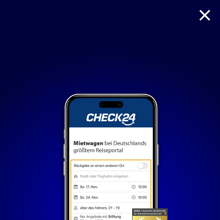
Reise
Hotel
Flug + Hotel
Mietwagen
Nur notwendige Cookies
Unvergleichlich lecker
Mit dem Klick auf „geht klar” ermöglichen Sie uns Ihnen
über Cookies ein verbessertes Nutzungserlebnis zu
servieren und dieses kontinuierlich zu verbessern. So
können wir Ihnen bei unseren Partnern personalisierte
Werbung und passende Angebote anzeigen. Über