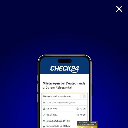
Reise
Hotel
Flug + Hotel
Mietwagen
Nur notwendige Cookies
Unvergleichlich lecker
Mit dem Klick auf „geht klar” ermöglichen Sie uns Ihnen
über Cookies ein verbessertes Nutzungserlebnis zu
servieren und dieses kontinuierlich zu verbessern. So
können wir Ihnen bei unseren Partnern personalisierte
Werbung und passende Angebote anzeigen. Über