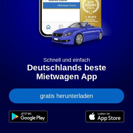
„anpassen” können Sie Ihre persönlichen Präferenzen
festlegen. Dies ist auch nachträglich jederzeit möglich. Mit
dem Klick auf „Nur notwendige Cookies” werden lediglich
technisch notwendige Cookies gespeichert.
Anpassen
Geht klar
Datenschutzerklärung
Cookierichtlinie
Impressum
Schnell und einfach
Deutschlands beste
Mietwagen App
gratis herunterladen