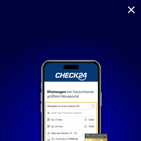
Reise
Hotel
Flug + Hotel
Mietwagen
Nur notwendige Cookies
Unvergleichlich lecker
Mit dem Klick auf „geht klar” ermöglichen Sie uns Ihnen
über Cookies ein verbessertes Nutzungserlebnis zu
servieren und dieses kontinuierlich zu verbessern. So
können wir Ihnen bei unseren Partnern personalisierte
Werbung und passende Angebote anzeigen. Über