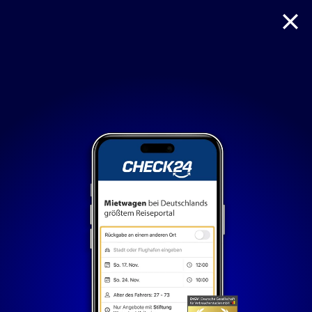
Reise
Hotel
Flug + Hotel
Mietwagen
Nur notwendige Cookies
Unvergleichlich lecker
Mit dem Klick auf „geht klar” ermöglichen Sie uns Ihnen
über Cookies ein verbessertes Nutzungserlebnis zu
servieren und dieses kontinuierlich zu verbessern. So
können wir Ihnen bei unseren Partnern personalisierte
Werbung und passende Angebote anzeigen. Über