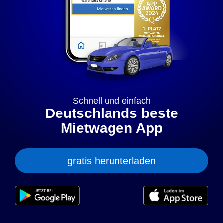
„anpassen” können Sie Ihre persönlichen Präferenzen
festlegen. Dies ist auch nachträglich jederzeit möglich. Mit
dem Klick auf „Nur notwendige Cookies” werden lediglich
technisch notwendige Cookies gespeichert.
Anpassen
Geht klar
Datenschutzerklärung
Cookierichtlinie
Impressum
Schnell und einfach
Deutschlands beste
Mietwagen App
gratis herunterladen