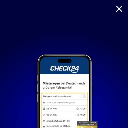
Reise
Hotel
Flug + Hotel
Mietwagen
Nur notwendige Cookies
Unvergleichlich lecker
Mit dem Klick auf „geht klar” ermöglichen Sie uns Ihnen
über Cookies ein verbessertes Nutzungserlebnis zu
servieren und dieses kontinuierlich zu verbessern. So
können wir Ihnen bei unseren Partnern personalisierte
Werbung und passende Angebote anzeigen. Über