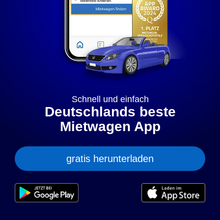
„anpassen” können Sie Ihre persönlichen Präferenzen
festlegen. Dies ist auch nachträglich jederzeit möglich. Mit
dem Klick auf „Nur notwendige Cookies” werden lediglich
technisch notwendige Cookies gespeichert.
Anpassen
Geht klar
Datenschutzerklärung
Cookierichtlinie
Impressum
Schnell und einfach
Deutschlands beste
Mietwagen App
gratis herunterladen