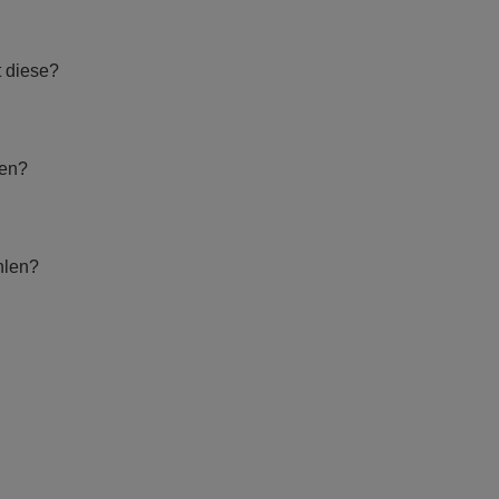
t diese?
hen?
hlen?