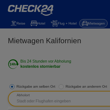
Mietwagen
Reise
Steuererklärung
Kfz-Versicherung
Hotel
Reise
Hotel
Flug + Hotel
Mietwagen
Mietwagen Kalifornien
Bis 24 Stunden vor Abholung
kostenlos stornierbar
Rückgabe am selben Ort
Rückgabe an anderem Ort
Abholort