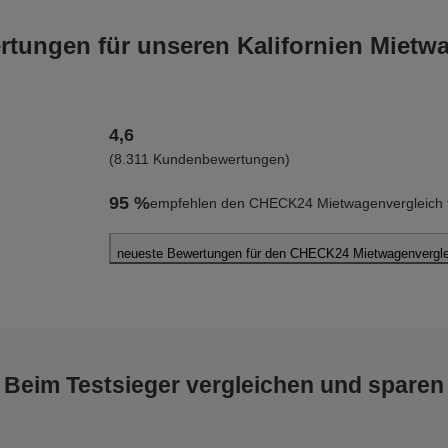
ungen für unseren Kalifornien Mietw
4,6
(8.311 Kundenbewertungen)
95 %
empfehlen den CHECK24 Mietwagenvergleich fü
neueste Bewertungen für den CHECK24 Mietwagenvergleic
Christian S.
abgegeben am 08.08.2026
Abholort: San Francisco Flughafen
Vermieter: Alamo
Beim Testsieger vergleichen und sparen
Arkadiusz C.
abgegeben am 07.08.2026
Abholort: San Francisco Flughafen