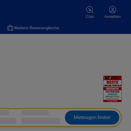
Chat
Anmelden
el
Versicherungen
Flüge
Gas
Motorradversicherung
Sch
Weitere Reisevergleiche
Mietwagen finden