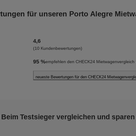
ungen für unseren Porto Alegre Mietw
4,6
(10 Kundenbewertungen)
95 %
empfehlen den CHECK24 Mietwagenvergleich fü
neueste Bewertungen für den CHECK24 Mietwagenverglei
Hans Christoph F.
abgegeben am 08.04.2026
Abholort: Porto Alegre
Vermieter: Localiza
Beim Testsieger vergleichen und sparen
Peter K.
abgegeben am 08.03.2026
Abholort: Porto Alegre Flughafen