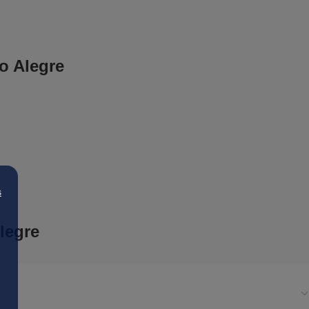
o Alegre
s
legre