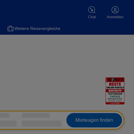
Chat
Anmelden
el
Versicherungen
Flüge
Gas
Motorradversicherung
Sch
Weitere Reisevergleiche
Mietwagen finden