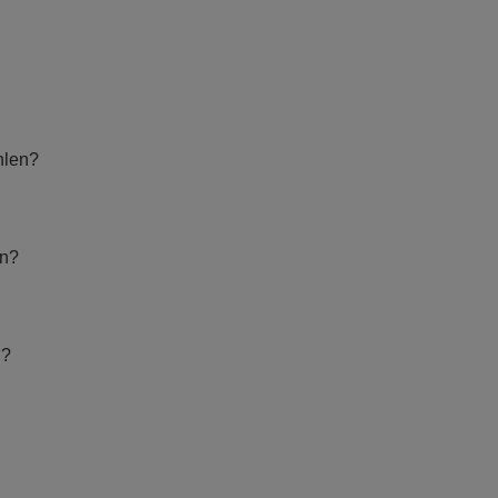
hlen?
en?
n?