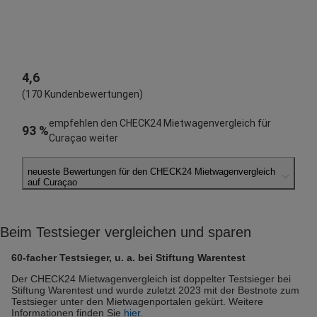
4,6
(170 Kundenbewertungen)
empfehlen den CHECK24 Mietwagenvergleich für
93 %
Curaçao weiter
neueste Bewertungen für den CHECK24 Mietwagenvergleich
auf Curaçao
Niklas S.
abgegeben am 27.07.2026
Beim Testsieger vergleichen und sparen
Abholort: Curaçao Flughafen
Vermieter: Europcar
60-facher Testsieger, u. a. bei Stiftung Warentest
Tomas G.
Der CHECK24 Mietwagenvergleich ist doppelter Testsieger bei
Stiftung Warentest und wurde zuletzt 2023 mit der Bestnote zum
abgegeben am 26.07.2026
Testsieger unter den Mietwagenportalen gekürt. Weitere
Abholort: Curaçao Flughafen
Informationen finden Sie
hier
.