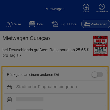
Mietwagen
Chat
Anmelden
Mietwagen
Reise
Steuererklärung
Kfz-Versicherung
Hot
Reise
Hotel
Flug + Hotel
Mietwagen
Mietwagen Curaçao
bei Deutschlands größtem Reiseportal ab
25,65 €
pro Tag
Rückgabe an einem anderen Ort