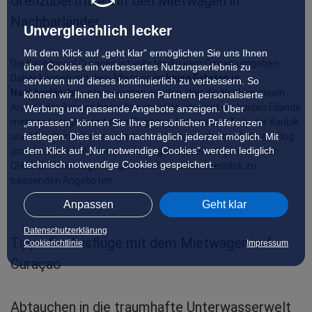
Grenzübertritte mit den Mietwagen in 
Nachbarländer
Unvergleichlich lecker
Mit dem Klick auf „geht klar” ermöglichen Sie uns Ihnen
Die Karibikinsel Curaçao ist vollständig vom Ozean umgeben. 
über Cookies ein verbessertes Nutzungserlebnis zu
Daher können mit dem Mietwagen 
keine Fahrten in 
servieren und dieses kontinuierlich zu verbessern. So
Nachbarländer
 unternommen werden. Wer die Nachbarinseln 
können wir Ihnen bei unseren Partnern personalisierte
Aruba oder Bonaire besuchen möchte, erreicht die beiden Eilande 
Werbung und passende Angebote anzeigen. Über
mehrmals täglich mit dem Flugzeug. Um weitere Teile der Karibik 
„anpassen” können Sie Ihre persönlichen Präferenzen
und Mittelamerikas zu entdecken, bieten sich ebenfalls ein Flug 
festlegen. Dies ist auch nachträglich jederzeit möglich. Mit
dem Klick auf „Nur notwendige Cookies” werden lediglich
und die anschließende Anmietung eines Leihwagens an. Der 
technisch notwendige Cookies gespeichert.
CHECK24 Mietwagenvergleich liefert einen Überblick zu 
passenden Angeboten.
Anpassen
Geht klar
Datenschutzerklärung
Tipps für Ausflüge mit dem Mietwagen auf
Cookierichtlinie
Impressum
Curaçao
Abtauchen in die traumhafte Unterwasserwelt