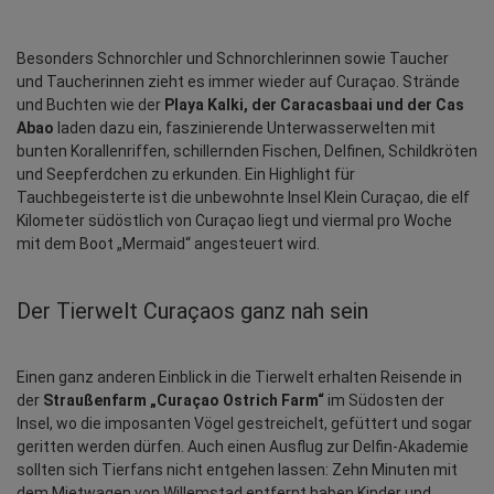
Besonders Schnorchler und Schnorchlerinnen sowie Taucher 
und Taucherinnen zieht es immer wieder auf Curaçao. Strände 
und Buchten wie der 
Playa Kalki, der Caracasbaai und der Cas 
Abao
 laden dazu ein, faszinierende Unterwasserwelten mit 
bunten Korallenriffen, schillernden Fischen, Delfinen, Schildkröten 
und Seepferdchen zu erkunden. Ein Highlight für 
Tauchbegeisterte ist die unbewohnte Insel Klein Curaçao, die elf 
Kilometer südöstlich von Curaçao liegt und viermal pro Woche 
mit dem Boot „Mermaid“ angesteuert wird.
Der Tierwelt Curaçaos ganz nah sein
Einen ganz anderen Einblick in die Tierwelt erhalten Reisende in 
der 
Straußenfarm „Curaçao Ostrich Farm“
 im Südosten der 
Insel, wo die imposanten Vögel gestreichelt, gefüttert und sogar 
geritten werden dürfen. Auch einen Ausflug zur Delfin-Akademie 
sollten sich Tierfans nicht entgehen lassen: Zehn Minuten mit 
dem Mietwagen von Willemstad entfernt haben Kinder und 