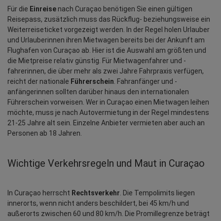
Für die 
Einreise
 nach Curaçao benötigen Sie einen gültigen 
Reisepass, zusätzlich muss das Rückflug- beziehungsweise ein 
Weiterreiseticket vorgezeigt werden. In der Regel holen Urlauber 
und Urlauberinnen ihren Mietwagen bereits bei der Ankunft am 
Flughafen von Curaçao ab. Hier ist die Auswahl am größten und 
die Mietpreise relativ günstig. Für Mietwagenfahrer und -
fahrerinnen, die über mehr als zwei Jahre Fahrpraxis verfügen, 
reicht der nationale 
Führerschein
. Fahranfänger und -
anfängerinnen sollten darüber hinaus den internationalen 
Führerschein vorweisen. Wer in Curaçao einen Mietwagen leihen 
möchte, muss je nach Autovermietung in der Regel mindestens 
21-25 Jahre alt sein. Einzelne Anbieter vermieten aber auch an 
Personen ab 18 Jahren.
Wichtige Verkehrsregeln und Maut in Curaçao
In Curaçao herrscht 
Rechtsverkehr
. Die Tempolimits liegen 
innerorts, wenn nicht anders beschildert, bei 45 km/h und 
außerorts zwischen 60 und 80 km/h. Die Promillegrenze beträgt 