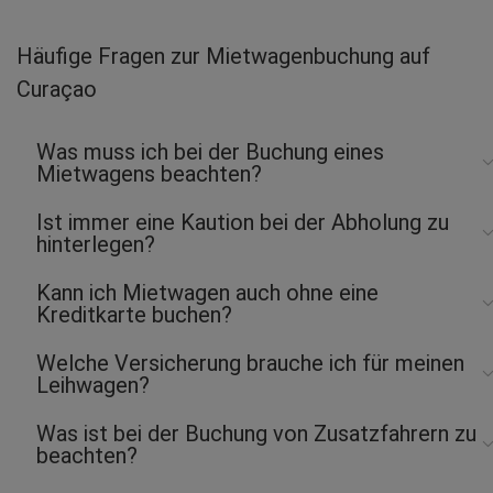
Philip-Pascal P.
abgegeben am 29.06.2026
Häufige Fragen zur Mietwagenbuchung auf
Abholort: Curaçao Flughafen
Curaçao
Vermieter: Europcar
Malte T.
Was muss ich bei der Buchung eines
abgegeben am 24.06.2026
Mietwagens beachten?
Abholort: Curaçao Flughafen
Vermieter: Europcar
Ist immer eine Kaution bei der Abholung zu
hinterlegen?
Cornelia S.
abgegeben am 23.06.2026
Kann ich Mietwagen auch ohne eine
Abholort: Willemstad
Kreditkarte buchen?
Vermieter: Alamo
Kim Sofie L.
Welche Versicherung brauche ich für meinen
Leihwagen?
abgegeben am 21.06.2026
Abholort: Curaçao Flughafen
Vermieter: Europcar
Was ist bei der Buchung von Zusatzfahrern zu
beachten?