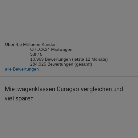
Vermieter: Alamo
Jan-Willem R.
abgegeben am 19.07.2026
Abholort: Curaçao Flughafen
Vermieter: Europcar
Über 4,5 Millionen Kunden
Jan-Christoph K.
CHECK24 Mietwagen
abgegeben am 13.07.2026
5,0
/
5
Abholort: Curaçao Flughafen
10.969 Bewertungen (letzte 12 Monate)
284.925 Bewertungen (gesamt)
Vermieter: Alamo
alle Bewertungen
Edin K.
abgegeben am 06.07.2026
Mietwagenklassen Curaçao vergleichen und
Abholort: Curaçao Flughafen
viel sparen
Vermieter: Budget
Sven R.
abgegeben am 01.07.2026
Abholort: Curaçao Flughafen
Vermieter: Europcar