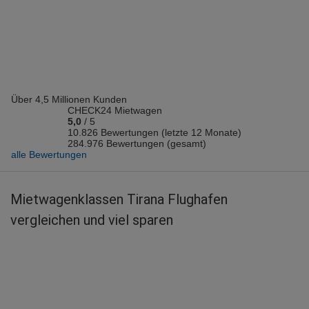
Vermieter: Lets Drive
Sindy S.
abgegeben am 09.08.2026
Abholort: Tirana Flughafen
Vermieter: CarQ
Über 4,5 Millionen Kunden
Stefan A.
CHECK24 Mietwagen
abgegeben am 09.08.2026
5,0
/
5
Abholort: Tirana Flughafen
10.826 Bewertungen (letzte 12 Monate)
284.976 Bewertungen (gesamt)
Vermieter: Europcar
alle Bewertungen
Edon b.
abgegeben am 09.08.2026
Mietwagenklassen Tirana Flughafen
Abholort: Tirana Flughafen
vergleichen und viel sparen
Vermieter: Flex To Go
Florian F.
abgegeben am 09.08.2026
Abholort: Tirana Flughafen
Vermieter: Viaggiare Rent