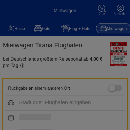
Mietwagen
Chat
Anmelden
Mietwagen
Reise
Steuererklärung
Kfz-Versicherung
Hot
Reise
Hotel
Flug + Hotel
Mietwagen
Mietwagen Tirana Flughafen
bei Deutschlands größtem Reiseportal ab
4,00 €
pro Tag
Rückgabe an einem anderen Ort