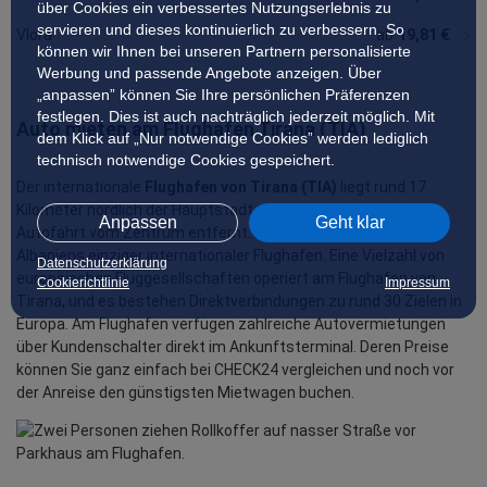
über Cookies ein verbessertes Nutzungserlebnis zu
servieren und dieses kontinuierlich zu verbessern. So
Vlora
ab
19,81 €
können wir Ihnen bei unseren Partnern personalisierte
Werbung und passende Angebote anzeigen. Über
„anpassen” können Sie Ihre persönlichen Präferenzen
festlegen. Dies ist auch nachträglich jederzeit möglich. Mit
Auto mieten am Flughafen Tirana (TIA)
dem Klick auf „Nur notwendige Cookies” werden lediglich
technisch notwendige Cookies gespeichert.
Der internationale
Flughafen von Tirana (TIA)
liegt rund 17
Kilometer nördlich der Hauptstadt, eine dreißigminütige
Anpassen
Geht klar
Autofahrt vom Zentrum entfernt. Der Nënë Tereza Airport ist
Albaniens einziger internationaler Flughafen. Eine Vielzahl von
Datenschutzerklärung
europäischen Fluggesellschaften operiert am Flughafen von
Cookierichtlinie
Impressum
Tirana, und es bestehen Direktverbindungen zu rund 30 Zielen in
Europa. Am Flughafen verfügen zahlreiche Autovermietungen
über Kundenschalter direkt im Ankunftsterminal. Deren Preise
können Sie ganz einfach bei CHECK24 vergleichen und noch vor
der Anreise den günstigsten Mietwagen buchen.