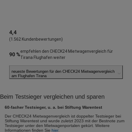
4,4
(1.562 Kundenbewertungen)
empfehlen den CHECK24 Mietwagenvergleich für
90 %
Tirana Flughafen weiter
neueste Bewertungen für den CHECK24 Mietwagenvergleich
am Flughafen Tirana
Antonia S.
abgegeben am 09.08.2026
Beim Testsieger vergleichen und sparen
Abholort: Tirana Flughafen
Vermieter: CarQ
60-facher Testsieger, u. a. bei Stiftung Warentest
Esther C.
Der CHECK24 Mietwagenvergleich ist doppelter Testsieger bei
Stiftung Warentest und wurde zuletzt 2023 mit der Bestnote zum
abgegeben am 09.08.2026
Testsieger unter den Mietwagenportalen gekürt. Weitere
Abholort: Tirana Flughafen
Informationen finden Sie
hier
.