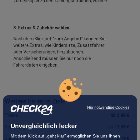
zum Beispiel zu den Zahlungsoptionen, wählen.
3. Extras & Zubehör wählen
Nach dem Klick auf "zum Angebot" können Sie
weitere Extras, wie Kindersitze, Zusatzfahrer
oder Versicherungen, hinzubuchen.
Anschließend müssen Sie nur noch die
Fahrerdaten eingeben.
Weitere beliebte Ziele
Nur notwendige Cookies
Tirana
ab
3,98 €
Unvergleichlich lecker
Saranda
ab
11,96 €
Mit dem Klick auf „geht klar” ermöglichen Sie uns Ihnen
Durres
ab
18,19 €