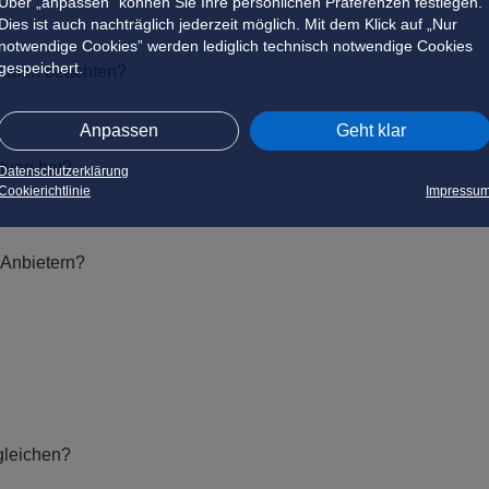
Über „anpassen” können Sie Ihre persönlichen Präferenzen festlegen.
Dies ist auch nachträglich jederzeit möglich. Mit dem Klick auf „Nur
notwendige Cookies” werden lediglich technisch notwendige Cookies
gespeichert.
hafen beachten?
Anpassen
Geht klar
tung hat?
Datenschutzerklärung
Cookierichtlinie
Impressu
 Anbietern?
gleichen?