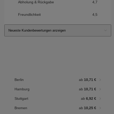
Abholung & Rückgabe
4,7
Freundlichkeit
4,5
Neueste Kundenbewertungen anzeigen
9,50 €
ab
17,03 €
ab
10,67 €
mingen
Osnabrück
Berlin
ab
10,71 €
Hamburg
ab
10,71 €
Stuttgart
ab
6,92 €
Bremen
ab
10,25 €