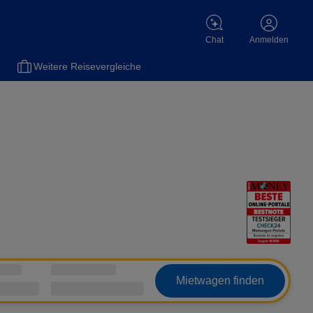
Chat
Anmelden
el
Versicherungen
Flüge
Gas
Motorradversicherung
Sch
Weitere Reisevergleiche
Mietwagen finden