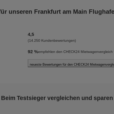
r unseren Frankfurt am Main Flughaf
4,5
(14.250 Kundenbewertungen)
92 %
empfehlen den CHECK24 Mietwagenvergleich fü
neueste Bewertungen für den CHECK24 Mietwagenverglei
Marouane M.
abgegeben am 08.08.2026
Abholort: Frankfurt am Main Flughafen
Vermieter: Alamo
Beim Testsieger vergleichen und sparen
Ahmad A.
abgegeben am 07.08.2026
Abholort: Frankfurt am Main Flughafen