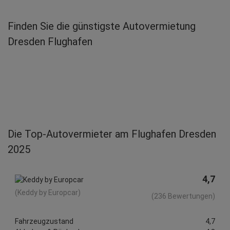
Robert S.
abgegeben am 30.07.2026
Finden Sie die günstigste Autovermietung
Abholort: Dresden Flughafen
Dresden Flughafen
Vermieter: Sixt
Anita S.
abgegeben am 29.07.2026
Abholort: Dresden Flughafen
Vermieter: Alamo
Torsten B.
abgegeben am 26.07.2026
Die Top-Autovermieter am Flughafen Dresden
Abholort: Dresden Flughafen
Vermieter: Enterprise
2025
Stefan K.
4,7
abgegeben am 22.07.2026
Abholort: Dresden Flughafen
(Keddy by Europcar)
(236 Bewertungen)
Vermieter: Europcar
Fahrzeugzustand
4,7