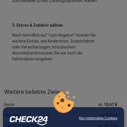
zum Beispiel zu den Zahlungsoptionen, wählen.
3. Extras & Zubehör wählen
Nach dem Klick auf "zum Angebot" können Sie
weitere Extras, wie Kindersitze, Zusatzfahrer
oder Versicherungen, hinzubuchen.
Anschließend müssen Sie nur noch die
Fahrerdaten eingeben.
Weitere beliebte Ziele
ab
ab
ab
ab
ab
10,71 €
19,50 €
ab
ab
ab
10,67 €
ab
ab
10,67 €
ab
ab
ab
10,25 €
ab
10,71 €
11,22 €
12,30 €
12,00 €
ab
6,92 €
10,67 €
16,99 €
10,71 €
19,19 €
17,03 €
Stuttgart
Hannover
Nürnberg
Bremen
Leipzig
Dortmund
Dresden
Essen
Bonn
Darmstadt
Heidelberg
Rostock
Osnabrück
Memmingen
Hahn
Berlin
ab
10,67 €
München
ab
8,33 €
Nur notwendige Cookies
Frankfurt am Main
ab
10,71 €