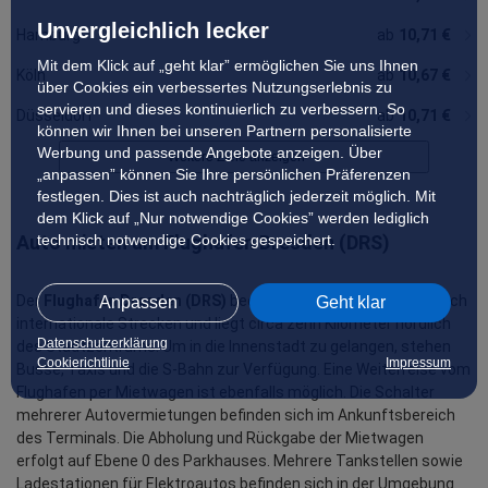
Unvergleichlich lecker
Hamburg
ab
10,71 €
Mit dem Klick auf „geht klar” ermöglichen Sie uns Ihnen
Köln
ab
10,67 €
über Cookies ein verbessertes Nutzungserlebnis zu
servieren und dieses kontinuierlich zu verbessern. So
Düsseldorf
ab
10,71 €
können wir Ihnen bei unseren Partnern personalisierte
Werbung und passende Angebote anzeigen. Über
Weitere Ziele anzeigen
„anpassen” können Sie Ihre persönlichen Präferenzen
festlegen. Dies ist auch nachträglich jederzeit möglich. Mit
dem Klick auf „Nur notwendige Cookies” werden lediglich
technisch notwendige Cookies gespeichert.
Auto mieten am Flughafen Dresden (DRS)
Der
Flughafen Dresden (DRS)
bedient sowohl nationale als auch
Anpassen
Geht klar
internationale Strecken und liegt circa zehn Kilometer nördlich
Datenschutzerklärung
des Stadtzentrums. Um in die Innenstadt zu gelangen, stehen
Cookierichtlinie
Impressum
Busse, Taxis und die S-Bahn zur Verfügung. Eine Weiterreise vom
Flughafen per Mietwagen ist ebenfalls möglich. Die Schalter
mehrerer Autovermietungen befinden sich im Ankunftsbereich
des Terminals. Die Abholung und Rückgabe der Mietwagen
erfolgt auf Ebene 0 des Parkhauses. Mehrere Tankstellen sowie
Ladestationen für Elektroautos befinden sich in der Umgebung