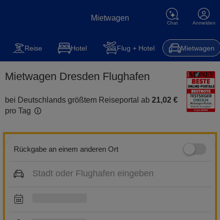
Mietwagen
Chat
Anmelden
Mietwagen
Reise
Steuererklärung
Kfz-Versicherung
Hot
Reise
Hotel
Flug + Hotel
Mietwagen
Mietwagen Dresden Flughafen
bei Deutschlands größtem Reiseportal ab
21,02 €
pro Tag
Rückgabe an einem anderen Ort