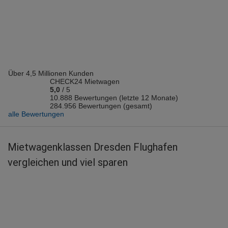
Vermieter: Europcar
GERHARD B.
abgegeben am 04.08.2026
Abholort: Dresden Flughafen
Vermieter: Enterprise
Über 4,5 Millionen Kunden
Uyanga O.
CHECK24 Mietwagen
abgegeben am 02.08.2026
5,0
/
5
Abholort: Dresden Flughafen
10.888 Bewertungen (letzte 12 Monate)
284.956 Bewertungen (gesamt)
Vermieter: Europcar
alle Bewertungen
Kati H.
abgegeben am 30.07.2026
Mietwagenklassen Dresden Flughafen
Abholort: Dresden Flughafen
vergleichen und viel sparen
Vermieter: Enterprise
Torsten R.
abgegeben am 30.07.2026
Abholort: Dresden Flughafen
Vermieter: Europcar