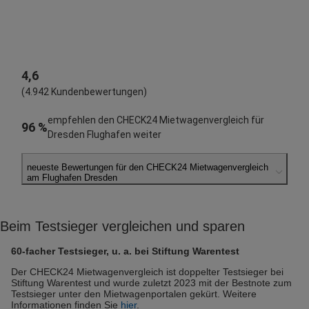
4,6
(4.942 Kundenbewertungen)
empfehlen den CHECK24 Mietwagenvergleich für
96 %
Dresden Flughafen weiter
neueste Bewertungen für den CHECK24 Mietwagenvergleich
am Flughafen Dresden
Roberto W.
abgegeben am 06.08.2026
Beim Testsieger vergleichen und sparen
Abholort: Dresden Flughafen
Vermieter: Europcar
60-facher Testsieger, u. a. bei Stiftung Warentest
Robert S.
Der CHECK24 Mietwagenvergleich ist doppelter Testsieger bei
Stiftung Warentest und wurde zuletzt 2023 mit der Bestnote zum
abgegeben am 05.08.2026
Testsieger unter den Mietwagenportalen gekürt. Weitere
Abholort: Dresden Flughafen
Informationen finden Sie
hier
.