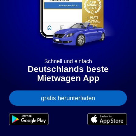
„anpassen” können Sie Ihre persönlichen Präferenzen
festlegen. Dies ist auch nachträglich jederzeit möglich. Mit
dem Klick auf „Nur notwendige Cookies” werden lediglich
technisch notwendige Cookies gespeichert.
Anpassen
Geht klar
Datenschutzerklärung
Cookierichtlinie
Impressum
Schnell und einfach
Deutschlands beste
Mietwagen App
gratis herunterladen