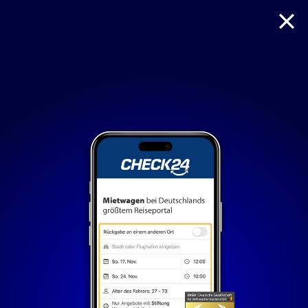
Reise
Hotel
Flug + Hotel
Mietwagen
Nur notwendige Cookies
Unvergleichlich lecker
Mit dem Klick auf „geht klar” ermöglichen Sie uns Ihnen
über Cookies ein verbessertes Nutzungserlebnis zu
servieren und dieses kontinuierlich zu verbessern. So
können wir Ihnen bei unseren Partnern personalisierte
Werbung und passende Angebote anzeigen. Über