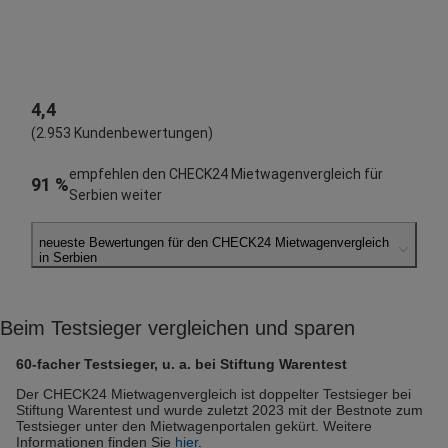
4,4
(2.953 Kundenbewertungen)
empfehlen den CHECK24 Mietwagenvergleich für
91 %
Serbien weiter
neueste Bewertungen für den CHECK24 Mietwagenvergleich
in Serbien
Kerstin R.
abgegeben am 05.08.2026
Beim Testsieger vergleichen und sparen
Abholort: Belgrad
Vermieter: Sixt
60-facher Testsieger, u. a. bei Stiftung Warentest
Zoran R.
Der CHECK24 Mietwagenvergleich ist doppelter Testsieger bei
Stiftung Warentest und wurde zuletzt 2023 mit der Bestnote zum
abgegeben am 05.08.2026
Testsieger unter den Mietwagenportalen gekürt. Weitere
Abholort: Belgrad Flughafen
Informationen finden Sie
hier
.