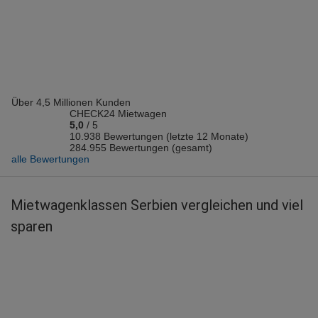
Vermieter: Budget
Marija M.
abgegeben am 04.08.2026
Abholort: Belgrad Flughafen
Vermieter: Enterprise
Über 4,5 Millionen Kunden
Oliver S.
CHECK24 Mietwagen
abgegeben am 04.08.2026
5,0
/
5
Abholort: Belgrad Flughafen
10.938 Bewertungen (letzte 12 Monate)
284.955 Bewertungen (gesamt)
Vermieter: AutoUnion
alle Bewertungen
Sanja G.
abgegeben am 03.08.2026
Mietwagenklassen Serbien vergleichen und viel
Abholort: Belgrad Flughafen
sparen
Vermieter: Avis
Vesna I.
abgegeben am 03.08.2026
Abholort: Belgrad Flughafen
Vermieter: Avis