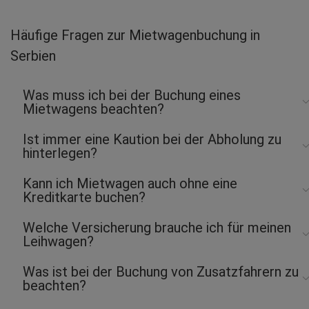
Udo S.
abgegeben am 02.08.2026
Häufige Fragen zur Mietwagenbuchung in
Abholort: Niš Flughafen
Serbien
Vermieter: Europcar
Aleksandar F.
Was muss ich bei der Buchung eines
abgegeben am 01.08.2026
Mietwagens beachten?
Abholort: Belgrad
Vermieter: Carwiz
Ist immer eine Kaution bei der Abholung zu
hinterlegen?
Jelena V.
abgegeben am 01.08.2026
Kann ich Mietwagen auch ohne eine
Abholort: Belgrad Flughafen
Kreditkarte buchen?
Vermieter: Flizzr
Arash S.
Welche Versicherung brauche ich für meinen
Leihwagen?
abgegeben am 31.07.2026
Abholort: Belgrad Flughafen
Vermieter: Abbycar
Was ist bei der Buchung von Zusatzfahrern zu
beachten?