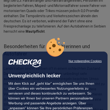
liegt bei 0,3. Fahranfänger und Fahranfängerinnen, Personen im 
begleiteten Fahren, Moped- und Motorradfahrer sowie Fahrer von 
motorisierten Quads oder Trikes müssen jedoch 0,0 Promille 
einhalten. Die Tempolimits und Verkehrszeichen ähneln den 
deutschen. Es ist verboten, während der Fahrt ohne eine 
Freisprechanlage zu telefonieren. Auf den Autobahnen in Serbien 
herrscht eine 
Mautpflicht
. 
Besonderheiten für Autofahrerinnen und 
Autofahrer
Nur notwendige Cookies
Landstraßen sind in Serbien oft in einem schlechten Zustand. 
Darum sollten Fahrerinnen und Fahrer unbedingt sehr 
Unvergleichlich lecker
aufmerksam
 sein sowie die Verkehrsregeln beachten. Umso 
Mit dem Klick auf „geht klar” ermöglichen Sie uns Ihnen
mehr, da die Einheimischen dafür bekannt ist, eben dies nicht zu 
über Cookies ein verbessertes Nutzungserlebnis zu
tun und sehr unvorsichtig zu fahren. Nachts gilt besondere 
servieren und dieses kontinuierlich zu verbessern. So
Vorsicht: Viele sind ohne Licht unterwegs. In Belgrad existieren 
können wir Ihnen bei unseren Partnern personalisierte
drei unterschiedliche 
Parkzonen
. In roten darf höchstens eine 
Werbung und passende Angebote anzeigen. Über
Stunde, in gelben höchstens zwei Stunden und in grünen 
„anpassen” können Sie Ihre persönlichen Präferenzen
höchstens drei Stunden geparkt werden. Die Parkkarten gibt es 