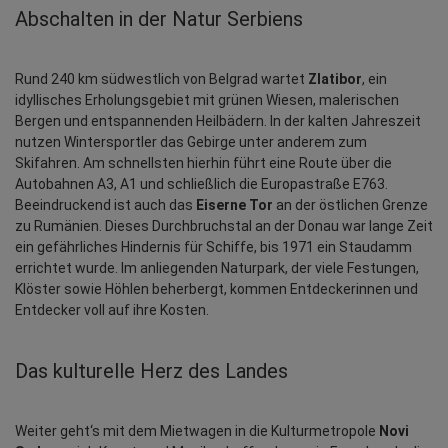
Abschalten in der Natur Serbiens
Rund 240 km südwestlich von Belgrad wartet 
Zlatibor
, ein 
idyllisches Erholungsgebiet mit grünen Wiesen, malerischen 
Bergen und entspannenden Heilbädern. In der kalten Jahreszeit 
nutzen Wintersportler das Gebirge unter anderem zum 
Skifahren. Am schnellsten hierhin führt eine Route über die 
Autobahnen A3, A1 und schließlich die Europastraße E763. 
Beeindruckend ist auch das 
Eiserne Tor
 an der östlichen Grenze 
zu Rumänien. Dieses Durchbruchstal an der Donau war lange Zeit 
ein gefährliches Hindernis für Schiffe, bis 1971 ein Staudamm 
errichtet wurde. Im anliegenden Naturpark, der viele Festungen, 
Klöster sowie Höhlen beherbergt, kommen Entdeckerinnen und 
Entdecker voll auf ihre Kosten.
Das kulturelle Herz des Landes
Weiter geht‘s mit dem Mietwagen in die Kulturmetropole 
Novi 