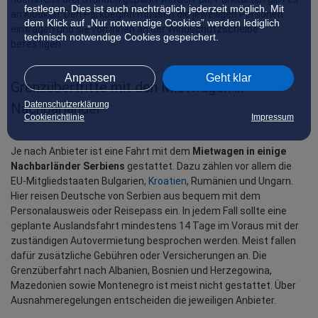
festlegen. Dies ist auch nachträglich jederzeit möglich. Mit
an Kiosken: Den Parkbeginn müssen die jeweiligen Personen 
dem Klick auf „Nur notwendige Cookies” werden lediglich
eintragen und sie von innen an der Windschutzscheibe 
technisch notwendige Cookies gespeichert.
befestigen.
Anpassen
Geht klar
Grenzübertritte mit den Mietwagen in 
Datenschutzerklärung
Nachbarländer
Cookierichtlinie
Impressum
Je nach Anbieter ist eine Fahrt mit dem 
Mietwagen in einige 
Nachbarländer Serbiens
 gestattet. Dazu zählen vor allem die 
EU-Mitgliedstaaten Bulgarien, 
Kroatien
, Rumänien und Ungarn. 
Hier reisen Deutsche von Serbien aus bequem mit dem 
Personalausweis oder Reisepass ein. In jedem Fall sollte eine 
geplante Auslandsfahrt mindestens 14 Tage im Voraus mit der 
zuständigen Autovermietung besprochen werden. Meist fallen 
dafür zusätzliche Gebühren oder Versicherungen an. Die 
Grenzüberfahrt nach Albanien, Bosnien und Herzegowina, 
Mazedonien sowie Montenegro ist meist nicht gestattet. Über 
Ausnahmeregelungen entscheiden die jeweiligen Anbieter.