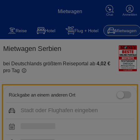
Mietwagen
Chat
Anmelden
Mietwagen
Reise
Steuererklärung
Kfz-Versicherung
Hot
Reise
Hotel
Flug + Hotel
Mietwagen
Mietwagen Serbien
bei Deutschlands größtem Reiseportal ab
4,02 €
pro Tag
Rückgabe an einem anderen Ort