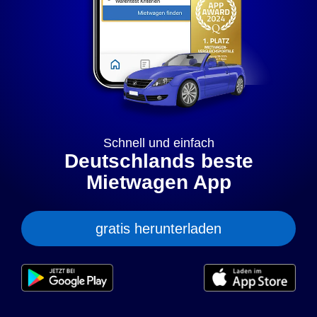
„anpassen” können Sie Ihre persönlichen Präferenzen
festlegen. Dies ist auch nachträglich jederzeit möglich. Mit
dem Klick auf „Nur notwendige Cookies” werden lediglich
technisch notwendige Cookies gespeichert.
Anpassen
Geht klar
Datenschutzerklärung
Cookierichtlinie
Impressum
Schnell und einfach
Deutschlands beste
Mietwagen App
gratis herunterladen