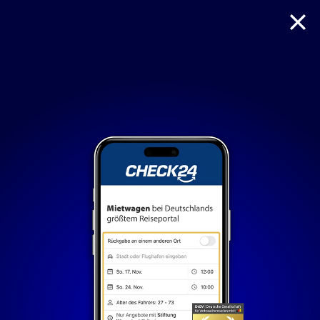
Reise
Hotel
Flug + Hotel
Mietwagen
Nur notwendige Cookies
Unvergleichlich lecker
Mit dem Klick auf „geht klar” ermöglichen Sie uns Ihnen
über Cookies ein verbessertes Nutzungserlebnis zu
servieren und dieses kontinuierlich zu verbessern. So
können wir Ihnen bei unseren Partnern personalisierte
Werbung und passende Angebote anzeigen. Über