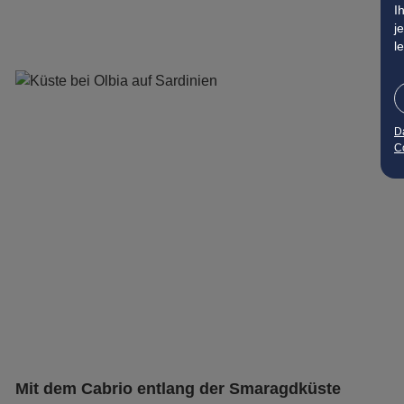
I
j
l
D
Co
Mit dem Cabrio entlang der Smaragdküste