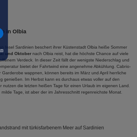
io in Olbia
hen Insel Sardinien beschert ihrer Küstenstadt Olbia heiße Sommer
um
ai und Oktober
nach Olbia reist, hat die höchste Chance auf viele
ffenem Verdeck. In dieser Zeit fällt der wenigste Niederschlag und
temperatur bietet der Fahrtwind eine angenehme Abkühlung. Cabrio-
r Garderobe wappnen, können bereits im März und April herrliche
 genießen. Im Herbst kann es durchaus etwas voller auf den
er nutzen die letzten heißen Tage für einen Urlaub im eigenen Land.
milde Tage, ist aber der im Jahresschnitt regenreichste Monat.