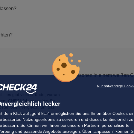
 lassen?
chten?
Nur notwendige Cooki
 – es gibt viele Gründe, warum
ten
. CHECK24 unterstützt Sie,
nvergleichlich lecker
ostenlosen Vergleich, um das
it dem Klick auf „geht klar” ermöglichen Sie uns Ihnen über Cookies ei
r Suchmaske den Cabrio-Filter aus
erbessertes Nutzungserlebnis zu servieren und dieses kontinuierlich zu
rio für Olbia von CHECK24 ist
erbessern. So können wir Ihnen bei unseren Partnern personalisierte
erbung und passende Angebote anzeigen. Über „anpassen” können S