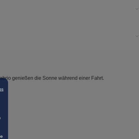
es
n
ie