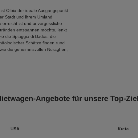
ist Olbia der ideale Ausgangspunkt
 der Stadt und ihrem Umland
 erreicht ist und unvergessliche
stränden entspannen möchte, lenkt
e die Spiaggia di Bados, die
chäologischer Schätze finden rund
 wie die geheimnisvollen Nuraghen,
ietwagen‑Angebote für unsere Top‑Zie
USA
Kreta