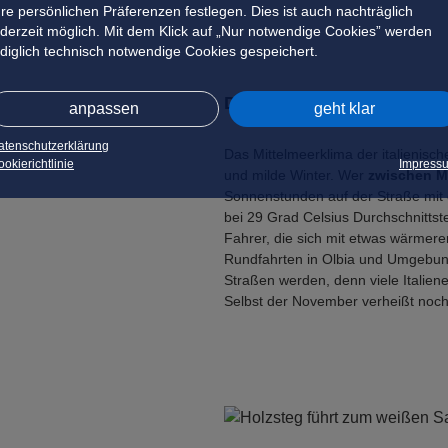
hre persönlichen Präferenzen festlegen. Dies ist auch nachträglich
ederzeit möglich. Mit dem Klick auf „Nur notwendige Cookies” werden
ediglich technisch notwendige Cookies gespeichert.
Die beste Zeit für ein Cabr
anpassen
geht klar
atenschutzerklärung
Das Mittelmeerklima der italienisc
okierichtlinie
Impress
und milde Winter. Wer
zwischen M
Sonnenstunden auf der Straße mit o
bei 29 Grad Celsius Durchschnitts
Fahrer, die sich mit etwas wärmere
Rundfahrten in Olbia und Umgebung
Straßen werden, denn viele Italien
Selbst der November verheißt noch 