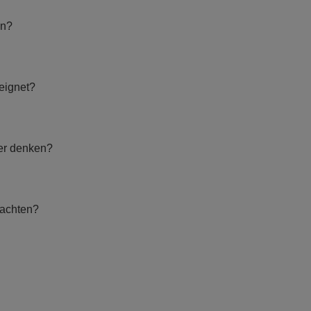
en?
eeignet?
mer denken?
eachten?