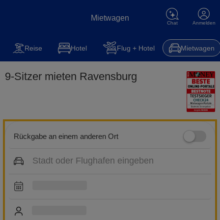
Mietwagen
Chat
Anmelden
Mietwagen
Reise
Steuererklärung
Kfz-Versicherung
Hot
Reise
Hotel
Flug + Hotel
Mietwagen
9-Sitzer mieten Ravensburg
Rückgabe an einem anderen Ort