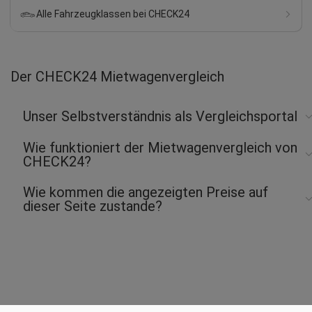
Alle Fahrzeugklassen bei CHECK24
Der CHECK24 Mietwagenvergleich
Unser Selbstverständnis als Vergleichsportal
Wie funktioniert der Mietwagenvergleich von
CHECK24?
Wie kommen die angezeigten Preise auf
dieser Seite zustande?