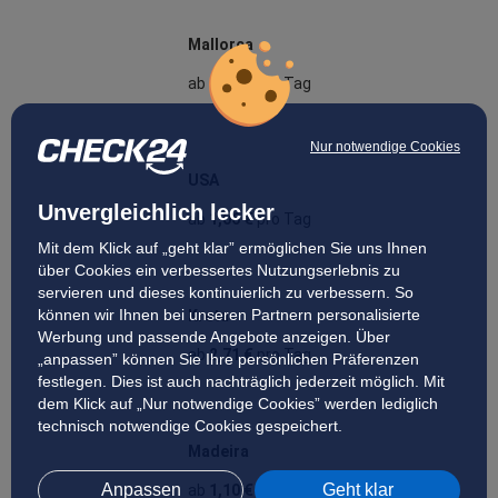
Mallorca
ab
5,08 €
pro Tag
Nur notwendige Cookies
USA
Unvergleichlich lecker
ab
1,06 €
pro Tag
Mit dem Klick auf „geht klar” ermöglichen Sie uns Ihnen
über Cookies ein verbessertes Nutzungserlebnis zu
servieren und dieses kontinuierlich zu verbessern. So
können wir Ihnen bei unseren Partnern personalisierte
Kreta
Werbung und passende Angebote anzeigen. Über
ab
2,71 €
pro Tag
„anpassen” können Sie Ihre persönlichen Präferenzen
festlegen. Dies ist auch nachträglich jederzeit möglich. Mit
dem Klick auf „Nur notwendige Cookies” werden lediglich
technisch notwendige Cookies gespeichert.
Madeira
Anpassen
Geht klar
ab
1,10 €
pro Tag