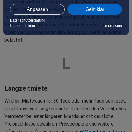
Die Kaution ist ein Betrag, der bei der Anmietstation vor Ort
auf der Kreditkarte des Kunden zunächst geblockt wird.
Anpassen
Geht klar
Falls nach Rückgabe Schäden oder Fehlmengen im Tank
Datenschutzerklärung
festgestellt werden, kommt der Kunde dafür finanziell auf,
Cookierichtlinie
Impressum
indem der Autovermieter den Betrag von der Kreditkarte
belastet.
L
Langzeitmiete
Wird ein Mietwagen für 30 Tage oder mehr Tage gemietet,
spricht man von Langzeitmiete. Diese hat den Vorteil, dass
Vermieter bei einer längeren Mietdauer oft deutliche
Preisnachlässe gewähren. Preisbeispiele und weitere
Informationen finden Sie in unserem
FAQ zur Langzeitmiete
.