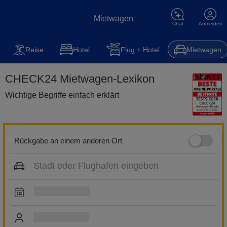
Mietwagen
Chat
Anmelden
Mietwagen
Reise
Steuererklärung
Kfz-Versicherung
Hot
Reise
Hotel
Flug + Hotel
Mietwagen
CHECK24 Mietwagen-Lexikon
Wichtige Begriffe einfach erklärt
Rückgabe an einem anderen Ort