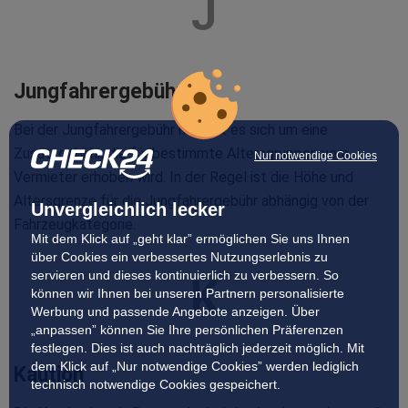
J
Jungfahrergebühr
Bei der Jungfahrergebühr handelt es sich um eine
Zusatzgebühr, die für bestimmte Altersgruppen vom
Nur notwendige Cookies
Vermieter erhoben wird. In der Regel ist die Höhe und
Altersgrenze für die Jungfahrergebühr abhängig von der
Unvergleichlich lecker
Fahrzeugkategorie.
Mit dem Klick auf „geht klar” ermöglichen Sie uns Ihnen
über Cookies ein verbessertes Nutzungserlebnis zu
servieren und dieses kontinuierlich zu verbessern. So
K
können wir Ihnen bei unseren Partnern personalisierte
Werbung und passende Angebote anzeigen. Über
„anpassen” können Sie Ihre persönlichen Präferenzen
festlegen. Dies ist auch nachträglich jederzeit möglich. Mit
dem Klick auf „Nur notwendige Cookies” werden lediglich
Kaution
technisch notwendige Cookies gespeichert.