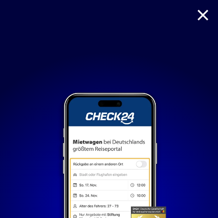
Reise
Hotel
Flug + Hotel
Mietwagen
Nur notwendige Cookies
Unvergleichlich lecker
Mit dem Klick auf „geht klar” ermöglichen Sie uns Ihnen
über Cookies ein verbessertes Nutzungserlebnis zu
servieren und dieses kontinuierlich zu verbessern. So
können wir Ihnen bei unseren Partnern personalisierte
Werbung und passende Angebote anzeigen. Über