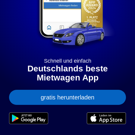
„anpassen” können Sie Ihre persönlichen Präferenzen
festlegen. Dies ist auch nachträglich jederzeit möglich. Mit
dem Klick auf „Nur notwendige Cookies” werden lediglich
technisch notwendige Cookies gespeichert.
Anpassen
Geht klar
Datenschutzerklärung
Cookierichtlinie
Impressum
Schnell und einfach
Deutschlands beste
Mietwagen App
gratis herunterladen