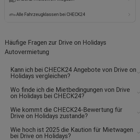
Alle Fahrzeugklassen bei CHECK24
Stefan S.
abgegeben am 04.08.2026
Abholort: Faro Flughafen
Vermieter: Drive on Holidays
Häufige Fragen zur Drive on Holidays
Autovermietung
Marco S.
abgegeben am 04.08.2026
Abholort: Faro
Kann ich bei CHECK24 Angebote von Drive on
Vermieter: Drive on Holidays
Holidays vergleichen?
Wo finde ich die Mietbedingungen von Drive
on Holidays bei CHECK24?
Wie kommt die CHECK24-Bewertung für
Drive on Holidays zustande?
Wie hoch ist 2025 die Kaution für Mietwagen
bei Drive on Holidays?