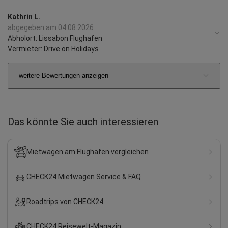
Kathrin L.
abgegeben am 04.08.2026
Abholort: Lissabon Flughafen
Vermieter: Drive on Holidays
Sven A.
weitere Bewertungen anzeigen
abgegeben am 04.08.2026
Abholort: Madeira Flughafen
Vermieter: Drive on Holidays
Das könnte Sie auch interessieren
Angela S.
abgegeben am 04.08.2026
Mietwagen am Flughafen vergleichen
Abholort: Faro Flughafen
Vermieter: Drive on Holidays
CHECK24 Mietwagen Service & FAQ
Deolinda Maria D.
Roadtrips von CHECK24
abgegeben am 04.08.2026
Abholort: Porto
Vermieter: Drive on Holidays
CHECK24 Reisewelt-Magazin