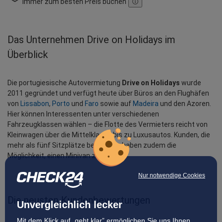
immer zum besten Preis buchen
Das Unternehmen Drive on Holidays im
Überblick
Die portugiesische Autovermietung 
Drive on Holidays
 wurde 
2011 gegründet und verfügt heute über Büros an den Flughäfen 
von 
Lissabon
, 
Porto
 und 
Faro
 sowie auf 
Madeira
 und den Azoren. 
Hier können Interessenten unter verschiedenen 
Fahrzeugklassen wählen – die Flotte des Vermieters reicht von 
Kleinwagen über die Mittelklasse bis zu Luxusautos. Kunden, die 
mehr als fünf Sitzplätze benötigen, haben zudem die 
Möglichkeit, einen Minivan zu mieten.
Nur notwendige Cookies
Die neusten Kundenbewertungen
Unvergleichlich lecker
Mit dem Klick auf „geht klar” ermöglichen Sie uns Ihnen