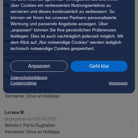
Hans-Eike G.
über Cookies ein verbessertes Nutzungserlebnis zu
servieren und dieses kontinuierlich zu verbessern. So
abgegeben am 05.08.2026
können wir Ihnen bei unseren Partnern personalisierte
Abholort: Lissabon Flughafen
Werbung und passende Angebote anzeigen. Über
Vermieter: Drive on Holidays
„anpassen” können Sie Ihre persönlichen Präferenzen
festlegen. Dies ist auch nachträglich jederzeit möglich. Mit
Axel T.
dem Klick auf „Nur notwendige Cookies” werden lediglich
abgegeben am 05.08.2026
technisch notwendige Cookies gespeichert.
Abholort: Porto Flughafen
Vermieter: Drive on Holidays
Anpassen
Geht klar
David N.
Datenschutzerklärung
abgegeben am 05.08.2026
Cookierichtlinie
Impressum
Abholort: Faro Flughafen
Vermieter: Drive on Holidays
Lorena W.
abgegeben am 05.08.2026
Abholort: Porto Flughafen
Vermieter: Drive on Holidays