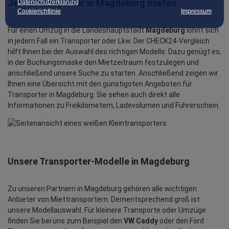
Jetzt Transporter in Magdeburg mieten
Datenschutzerklärung
Cookierichtlinie
Impressum
Für einen Umzug in die Landeshauptstadt
Magdeburg
lohnt sich
in jedem Fall ein Transporter oder Lkw. Der CHECK24-Vergleich
hilft Ihnen bei der Auswahl des richtigen Modells. Dazu genügt es,
in der Buchungsmaske den Mietzeitraum festzulegen und
anschließend unsere Suche zu starten. Anschließend zeigen wir
Ihnen eine Übersicht mit den günstigsten Angeboten für
Transporter in Magdeburg. Sie sehen auch direkt alle
Informationen zu Freikilometern, Ladevolumen und Führerschein.
Unsere Transporter-Modelle in Magdeburg
Zu unseren Partnern in Magdeburg gehören alle wichtigen
Anbieter von Miettransportern. Dementsprechend groß ist
unsere Modellauswahl. Für kleinere Transporte oder Umzüge
finden Sie bei uns zum Beispiel den
VW Caddy
oder den Ford