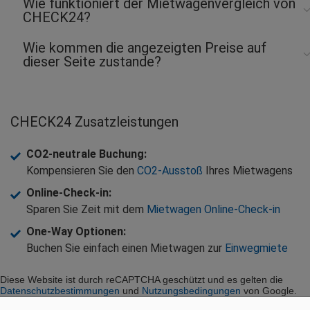
Wie funktioniert der Mietwagenvergleich von
CHECK24?
Wie kommen die angezeigten Preise auf
dieser Seite zustande?
CHECK24 Zusatzleistungen
CO2-neutrale Buchung
:
Kompensieren Sie den
CO2-Ausstoß
Ihres Mietwagens
Online-Check-in
:
Sparen Sie Zeit mit dem
Mietwagen Online-Check-in
One-Way Optionen
:
Buchen Sie einfach einen Mietwagen zur
Einwegmiete
Diese Website ist durch reCAPTCHA geschützt und es gelten die
Datenschutzbestimmungen
und
Nutzungsbedingungen
von Google.