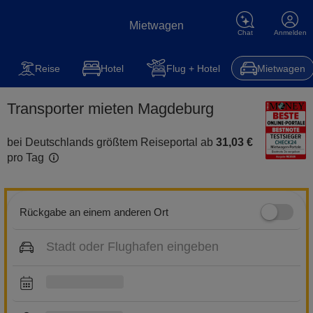
Mietwagen
Chat
Anmelden
Mietwagen
Reise
Steuererklärung
Kfz-Versicherung
Hot
Reise
Hotel
Flug + Hotel
Mietwagen
Transporter mieten Magdeburg
bei Deutschlands größtem Reiseportal ab
31,03 €
pro Tag
Rückgabe an einem anderen Ort