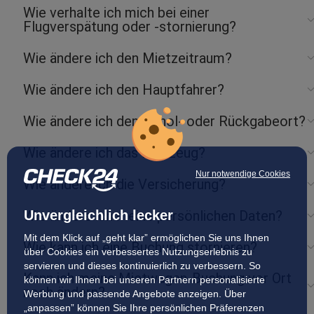
Wie verhalte ich mich bei einer
Flugverspätung oder -stornierung?
Wie ändere ich den Mietzeitraum?
Wie ändere ich den Hauptfahrer?
Wie ändere ich den Abhol- oder Rückgabeort?
Wie ändere ich das Fahrzeug?
Nur notwendige Cookies
Wie ändere ich die Versicherung?
Wie ändere ich meine persönlichen Daten?
Unvergleichlich lecker
Mit dem Klick auf „geht klar” ermöglichen Sie uns Ihnen
Wie kann ich eine Buchung stornieren?
über Cookies ein verbessertes Nutzungserlebnis zu
servieren und dieses kontinuierlich zu verbessern. So
Kann ich meine Mietwagen-Buchung vor Ort
können wir Ihnen bei unseren Partnern personalisierte
noch ändern?
Werbung und passende Angebote anzeigen. Über
„anpassen” können Sie Ihre persönlichen Präferenzen