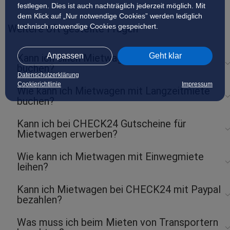
festlegen. Dies ist auch nachträglich jederzeit möglich. Mit
dem Klick auf „Nur notwendige Cookies” werden lediglich
technisch notwendige Cookies gespeichert.
Weitere oft gestellte Fragen
Anpassen
Geht klar
Kann ich einen Mietwagen ohne Kreditkarte
buchen?
Datenschutzerklärung
Cookierichtlinie
Impressum
Wie kann ich Mietwagen mit Langzeitmiete
buchen?
Kann ich bei CHECK24 Gutscheine für
Mietwagen erwerben?
Wie kann ich Mietwagen mit Einwegmiete
leihen?
Kann ich Mietwagen bei CHECK24 mit Paypal
bezahlen?
Was muss ich beim Mieten von Transportern