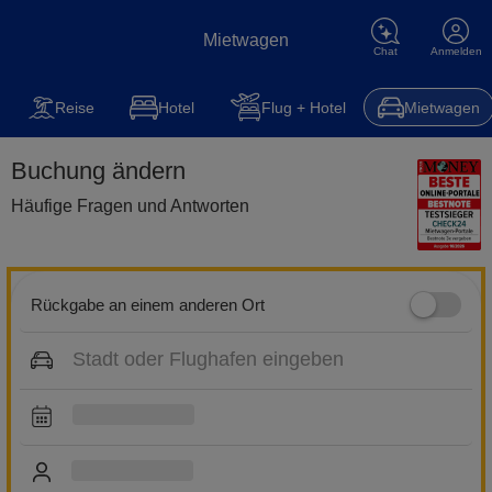
Mietwagen
Chat
Anmelden
Mietwagen
Reise
Steuererklärung
Kfz-Versicherung
Hot
Reise
Hotel
Flug + Hotel
Mietwagen
Buchung ändern
Häufige Fragen und Antworten
Rückgabe an einem anderen Ort