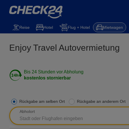
Mietwagen
Reise
Steuererklärung
Kfz-Versicherung
Hotel
Reise
Hotel
Flug + Hotel
Mietwagen
Enjoy Travel Autovermietung
Bis 24 Stunden vor Abholung
kostenlos stornierbar
Rückgabe am selben Ort
Rückgabe an anderem Ort
Abholort