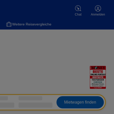
Chat
Anmelden
el
Versicherungen
Flüge
Gas
Motorradversicherung
Sch
Weitere Reisevergleiche
Mietwagen finden