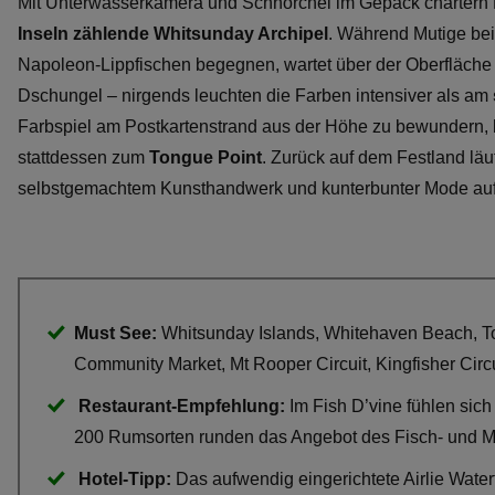
Mit Unterwasserkamera und Schnorchel im Gepäck chartern N
Inseln zählende Whitsunday Archipel
. Während Mutige bei
Napoleon-Lippfischen begegnen, wartet über der Oberfläche
Dschungel – nirgends leuchten die Farben intensiver als am
Farbspiel am Postkartenstrand aus der Höhe zu bewundern, 
stattdessen zum
Tongue Point
. Zurück auf dem Festland lä
selbstgemachtem Kunsthandwerk und kunterbunter Mode a
Must See:
Whitsunday Islands, Whitehaven Beach, To
Community Market, Mt Rooper Circuit, Kingfisher Circ
Restaurant-Empfehlung:
Im Fish D’vine fühlen sic
200 Rumsorten runden das Angebot des Fisch- und M
Hotel-Tipp:
Das aufwendig eingerichtete Airlie Waterf