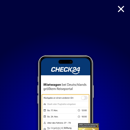
Reise
Hotel
Flug + Hotel
Mietwagen
Nur notwendige Cookies
Unvergleichlich lecker
Mit dem Klick auf „geht klar” ermöglichen Sie uns Ihnen
über Cookies ein verbessertes Nutzungserlebnis zu
servieren und dieses kontinuierlich zu verbessern. So
können wir Ihnen bei unseren Partnern personalisierte
Werbung und passende Angebote anzeigen. Über