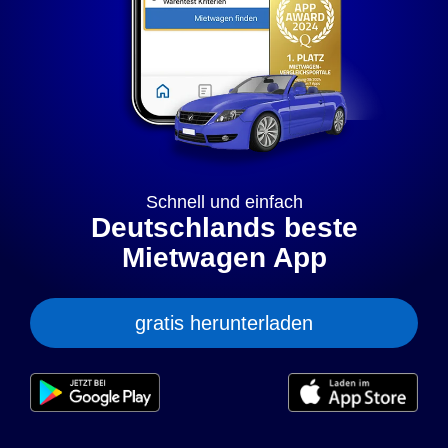
„anpassen” können Sie Ihre persönlichen Präferenzen
festlegen. Dies ist auch nachträglich jederzeit möglich. Mit
dem Klick auf „Nur notwendige Cookies” werden lediglich
technisch notwendige Cookies gespeichert.
Anpassen
Geht klar
Datenschutzerklärung
Cookierichtlinie
Impressum
Schnell und einfach
Deutschlands beste
Mietwagen App
gratis herunterladen