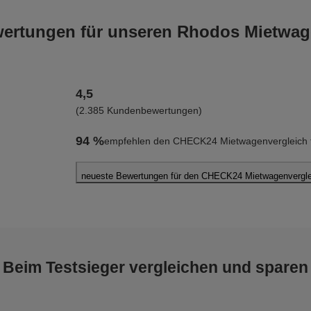
rtungen für unseren Rhodos Mietwag
4,5
(2.385 Kundenbewertungen)
94 %
empfehlen den CHECK24 Mietwagenvergleich f
neueste Bewertungen für den CHECK24 Mietwagenvergle
Philipp T.
abgegeben am 07.08.2026
Abholort: Rhodos Flughafen
Vermieter: Monza
Beim Testsieger vergleichen und sparen
Marta K.
abgegeben am 07.08.2026
Abholort: Rhodos Flughafen