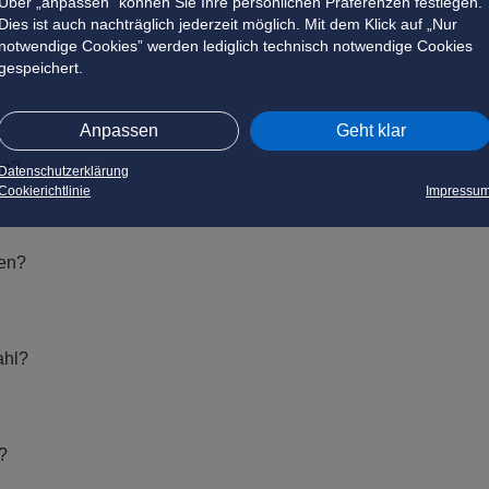
Über „anpassen” können Sie Ihre persönlichen Präferenzen festlegen.
Dies ist auch nachträglich jederzeit möglich. Mit dem Klick auf „Nur
notwendige Cookies” werden lediglich technisch notwendige Cookies
gespeichert.
Anpassen
Geht klar
in?
Datenschutzerklärung
Cookierichtlinie
Impressu
hen?
ahl?
?