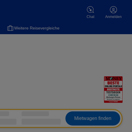
Chat
Anmelden
el
Versicherungen
Flüge
Gas
Motorradversicherung
Sch
Weitere Reisevergleiche
Mietwagen finden