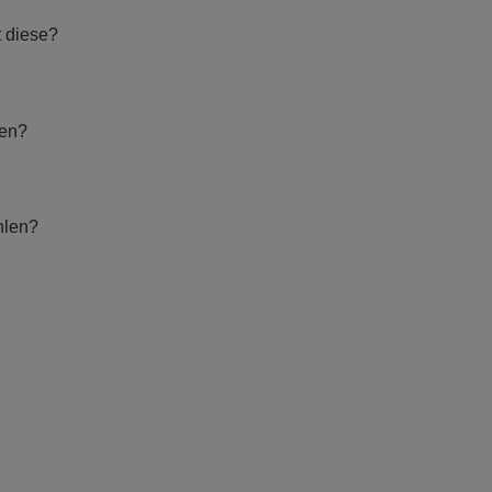
t diese?
hen?
hlen?